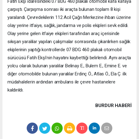
Fatih Ekşi idaresindeki 07 BDG 460 plakalı otomobil kafa kafaya
çarpıştı. Çarpışma sonrası iki araçta bulunan toplam 8 kişi
yaralandı. Çevredekilerin 112 Acil Çağrı Merkezine ihbarı üzerine
olay yerine itfaiye, sağlık, jandarma ve polis ekipleri sevk edildi.
Olay yerine gelen itfaiye ekipleri tarafından araç içerisinde
sıkışan yaralılar yapılan çalışmalar sonrasında çıkarılırken sağlık
ekiplerinin yaptığı kontrollerde 07 BDG 460 plakalı otomobil
sürücüsü Fatih Ekşi’nin hayatını kaybettiği belirlendi. Aynı araçta
yolcu olarak bulunan yaralılar Belinay E., Bulem E., Emine E. ve
diğer otomobilde bulunan yaralılar Erdinç Ö., Atlas Ö., Ela Ç. ilk
müdahalelerin ardından ambulans ile çevre hastanelere
kaldırıldı.
BURDUR HABERİ