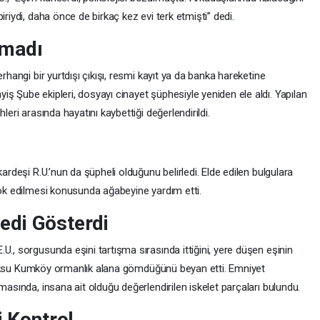
iriydi, daha önce de birkaç kez evi terk etmişti” dedi.
amadı
rhangi bir yurtdışı çıkışı, resmi kayıt ya da banka hareketine
ş Şube ekipleri, dosyayı cinayet şüphesiyle yeniden ele aldı. Yapılan
leri arasında hayatını kaybettiği değerlendirildi.
kardeşi R.U.’nun da şüpheli olduğunu belirledi. Elde edilen bulgulara
yok edilmesi konusunda ağabeyine yardım etti.
esedi Gösterdi
U., sorgusunda eşini tartışma sırasında ittiğini, yere düşen eşinin
edi Aksu Kumköy ormanlık alana gömdüğünü beyan etti. Emniyet
masında, insana ait olduğu değerlendirilen iskelet parçaları bulundu.
i Kontrol