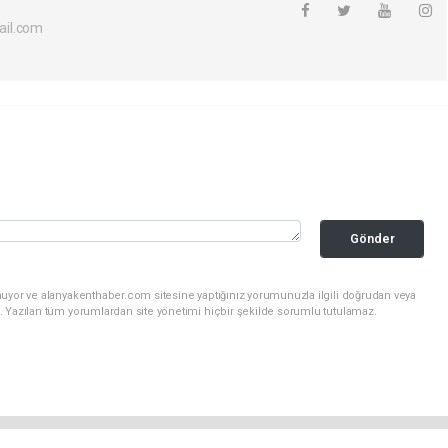
il.com
Gönder
nuyor ve alanyakenthaber.com sitesine yaptığınız yorumunuzla ilgili doğrudan veya
. Yazılan tüm yorumlardan site yönetimi hiçbir şekilde sorumlu tutulamaz.