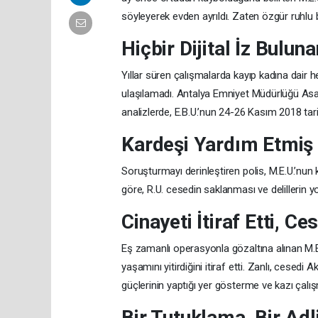
söyleyerek evden ayrıldı. Zaten özgür ruhlu b
Hiçbir Dijital İz Bulun
Yıllar süren çalışmalarda kayıp kadına dair he
ulaşılamadı. Antalya Emniyet Müdürlüğü Asayi
analizlerde, E.B.U.’nun 24-26 Kasım 2018 tarih
Kardeşi Yardım Etmiş
Soruşturmayı derinleştiren polis, M.E.U.’nun 
göre, R.U. cesedin saklanması ve delillerin 
Cinayeti İtiraf Etti, C
Eş zamanlı operasyonla gözaltına alınan M.E.
yaşamını yitirdiğini itiraf etti. Zanlı, ces
güçlerinin yaptığı yer gösterme ve kazı çalış
Bir Tutuklama, Bir Adl