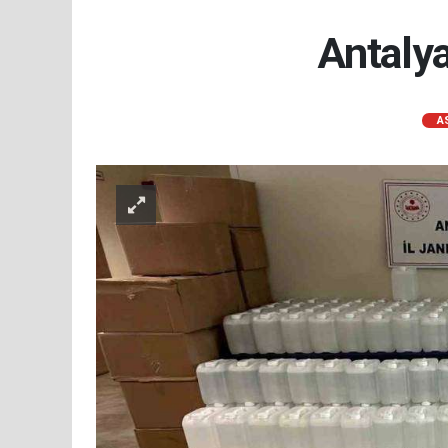
Antalya
A