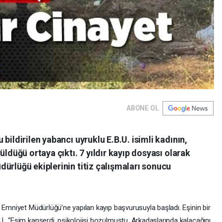
ABONE OL
bildirilen yabancı uyruklu E.B.U. isimli kadının,
üldüğü ortaya çıktı. 7 yıldır kayıp dosyası olarak
ürlüğü ekiplerinin titiz çalışmaları sonucu
 Emniyet Müdürlüğü’ne yapılan kayıp başvurusuyla başladı. Eşinin bir
., “Eşim kanserdi, psikolojisi bozulmuştu. Arkadaşlarında kalacağını