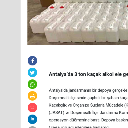
Antalya’da 3 ton kaçak alkol ele ge
Antalya’da jandarmanın bir depoya gerçekleşt
Döşemealtı ilçesinde şüpheli bir şahsın kaçak
Kaçakçılık ve Organize Suçlarla Mücadele
(JASAT) ve Döşemealtı İlçe Jandarma Komutan
operasyon düğmesine bastı. Depoya baskın düz
Olayla ilgili adli işlemlere başlanıldı.