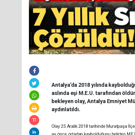
Antalya’da 2018 yılında kaybolduğu 
aslında eşi M.E.U. tarafından öldür
bekleyen olay, Antalya Emniyet Müd
aydınlatıldı.
Olay 25 Aralık 2018 tarihinde Muratpaşa İlçe
ay önce ortadan kaybolduğunu belirten M.E.U