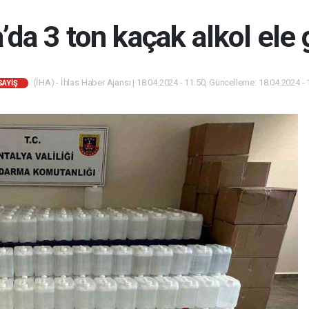
’da 3 ton kaçak alkol ele g
(İHA) - İhlas Haber Ajansı | 18.04.2024 - 11:50, Güncelleme: 18.04.2024 - 
SAYIŞ