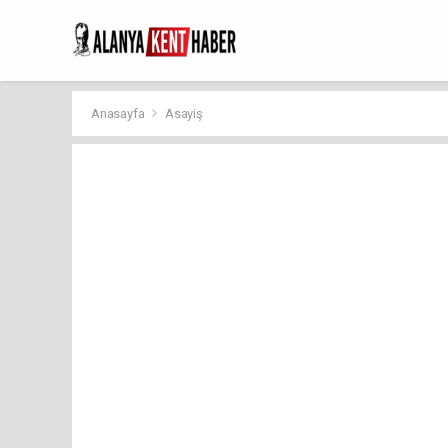
Anasayfa
Asayiş