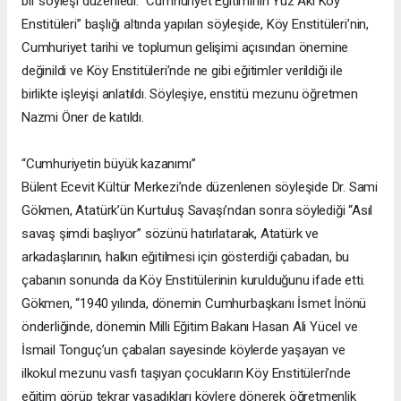
bir söyleşi düzenledi. “Cumhuriyet Eğitiminin Yüz Akı Köy
Enstitüleri” başlığı altında yapılan söyleşide, Köy Enstitüleri’nin,
Cumhuriyet tarihi ve toplumun gelişimi açısından önemine
değinildi ve Köy Enstitüleri’nde ne gibi eğitimler verildiği ile
birlikte işleyişi anlatıldı. Söyleşiye, enstitü mezunu öğretmen
Nazmi Öner de katıldı.
“Cumhuriyetin büyük kazanımı”
Bülent Ecevit Kültür Merkezi’nde düzenlenen söyleşide Dr. Sami
Gökmen, Atatürk’ün Kurtuluş Savaşı’ndan sonra söylediği “Asıl
savaş şimdi başlıyor” sözünü hatırlatarak, Atatürk ve
arkadaşlarının, halkın eğitilmesi için gösterdiği çabadan, bu
çabanın sonunda da Köy Enstitülerinin kurulduğunu ifade etti.
Gökmen, “1940 yılında, dönemin Cumhurbaşkanı İsmet İnönü
önderliğinde, dönemin Milli Eğitim Bakanı Hasan Ali Yücel ve
İsmail Tonguç’un çabaları sayesinde köylerde yaşayan ve
ilkokul mezunu vasfı taşıyan çocukların Köy Enstitüleri’nde
eğitim görüp tekrar yaşadıkları köylere dönerek öğretmenlik