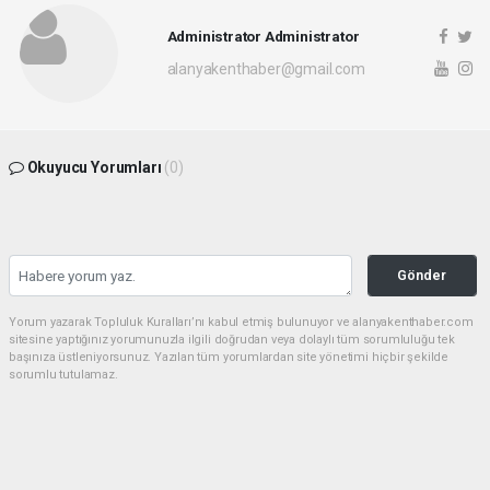
Administrator Administrator
alanyakenthaber@gmail.com
Okuyucu Yorumları
(0)
Gönder
Yorum yazarak Topluluk Kuralları’nı kabul etmiş bulunuyor ve alanyakenthaber.com
sitesine yaptığınız yorumunuzla ilgili doğrudan veya dolaylı tüm sorumluluğu tek
başınıza üstleniyorsunuz. Yazılan tüm yorumlardan site yönetimi hiçbir şekilde
sorumlu tutulamaz.