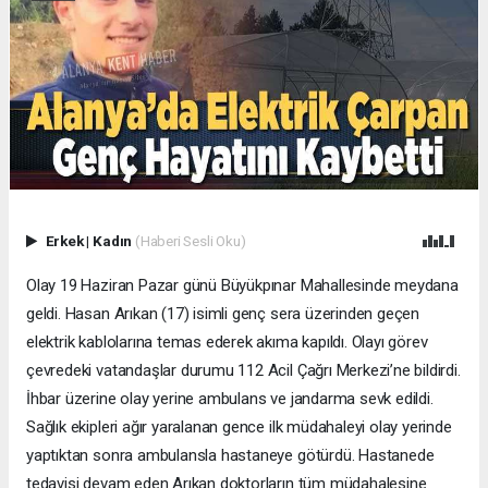
Erkek
|
Kadın
(Haberi Sesli Oku)
Olay 19 Haziran Pazar günü Büyükpınar Mahallesinde meydana
geldi. Hasan Arıkan (17) isimli genç sera üzerinden geçen
elektrik kablolarına temas ederek akıma kapıldı. Olayı görev
çevredeki vatandaşlar durumu 112 Acil Çağrı Merkezi’ne bildirdi.
İhbar üzerine olay yerine ambulans ve jandarma sevk edildi.
Sağlık ekipleri ağır yaralanan gence ilk müdahaleyi olay yerinde
yaptıktan sonra ambulansla hastaneye götürdü. Hastanede
tedavisi devam eden Arıkan doktorların tüm müdahalesine