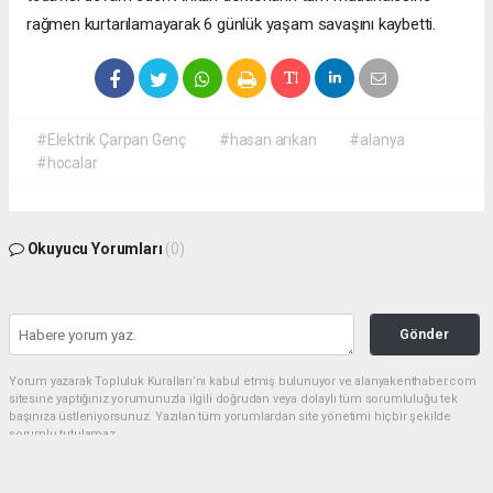
rağmen kurtarılamayarak 6 günlük yaşam savaşını kaybetti.
#Elektrik Çarpan Genç
#hasan arıkan
#alanya
#hocalar
Okuyucu Yorumları
(0)
Gönder
Yorum yazarak Topluluk Kuralları’nı kabul etmiş bulunuyor ve alanyakenthaber.com
sitesine yaptığınız yorumunuzla ilgili doğrudan veya dolaylı tüm sorumluluğu tek
başınıza üstleniyorsunuz. Yazılan tüm yorumlardan site yönetimi hiçbir şekilde
sorumlu tutulamaz.