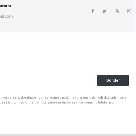
trator
il.com
Gönder
nuyor ve alanyakenthaber.com sitesine yaptığınız yorumunuzla ilgili doğrudan veya
. Yazılan tüm yorumlardan site yönetimi hiçbir şekilde sorumlu tutulamaz.