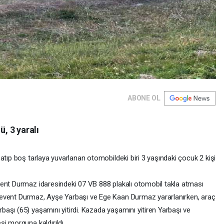
ABONE OL
ü, 3 yaralı
atıp boş tarlaya yuvarlanan otomobildeki biri 3 yaşındaki çocuk 2 kişi
vent Durmaz idaresindeki 07 VB 888 plakalı otomobil takla atması
Levent Durmaz, Ayşe Yarbaşı ve Ege Kaan Durmaz yararlanırken, araç
aşı (65) yaşamını yitirdi. Kazada yaşamını yitiren Yarbaşı ve
i morguna kaldırıldı.