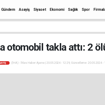
Gündem
Asayiş
Siyaset
Ekonomi
Sağlık
Spor
Firmal
a otomobil takla attı: 2 ölü
(İHA) - İhlas Haber Ajansı | 20.05.2024 - 12:29, Güncelleme: 20.05.2024 - 
SAYIŞ