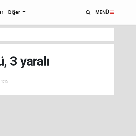
ar
Diğer
MENÜ
, 3 yaralı
11:15