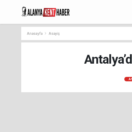
Anasayfa
Asayiş
Antalya’d
A