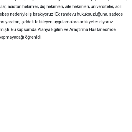
, asistan hekimler, diş hekimleri, aile hekimleri, üniversiteler, acil
k sebep nedeniyle iş bırakıyoruz! Ek randevu hukuksuzluğuna, sadece
s yaratan, şiddeti tetikleyen uygulamalara artık yeter diyoruz.
rilmişti. Bu kapsamda Alanya Eğitim ve Araştırma Hastanesi’nde
yapmayacağı öğrenildi.