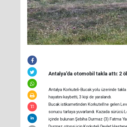
Antalya’da otomobil takla attı: 2 öl
Antalya Korkuteli-Bucak yolu üzerinde takla 
hayatını kaybetti, 3 kişi de yaralandı.
Bucak istikametinden Korkuteli’ne gelen Le
sonucu tarlaya yuvarlandı. Kazada sürücü 
içinde bulunan Şebiha Durmaz (3) Fatma Yarb
Durmaz otopsi için Korkuteli Devlet Hastanes