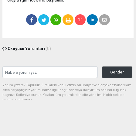
Olayla ilgili inceleme başlatıldı.
Okuyucu Yorumları
(0)
Gönder
Yorum yazarak Topluluk Kuralları’nı kabul etmiş bulunuyor ve alanyakenthaber.com
sitesine yaptığınız yorumunuzla ilgili doğrudan veya dolaylı tüm sorumluluğu tek
başınıza üstleniyorsunuz. Yazılan tüm yorumlardan site yönetimi hiçbir şekilde
sorumlu tutulamaz.
haber paketi
haber scripti
haber yazılımı