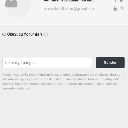
Administrator Administrator
alanyakenthaber@gmail.com
Okuyucu Yorumları
(0)
Gönder
Yorum yazarak Topluluk Kuralları’nı kabul etmiş bulunuyor ve alanyakenthaber.com
sitesine yaptığınız yorumunuzla ilgili doğrudan veya dolaylı tüm sorumluluğu tek
başınıza üstleniyorsunuz. Yazılan tüm yorumlardan site yönetimi hiçbir şekilde
sorumlu tutulamaz.