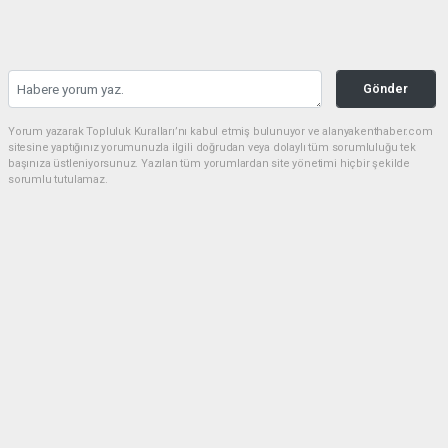
Gönder
Yorum yazarak Topluluk Kuralları’nı kabul etmiş bulunuyor ve alanyakenthaber.com
sitesine yaptığınız yorumunuzla ilgili doğrudan veya dolaylı tüm sorumluluğu tek
başınıza üstleniyorsunuz. Yazılan tüm yorumlardan site yönetimi hiçbir şekilde
sorumlu tutulamaz.