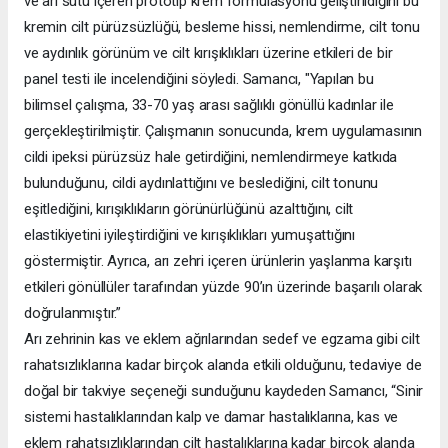
ve arı sütü içeren prototip krem formülasyonu geliştirildiğini bu
kremin cilt pürüzsüzlüğü, besleme hissi, nemlendirme, cilt tonu
ve aydınlık görünüm ve cilt kırışıklıkları üzerine etkileri de bir
panel testi ile incelendiğini söyledi. Samancı, "Yapılan bu
bilimsel çalışma, 33-70 yaş arası sağlıklı gönüllü kadınlar ile
gerçekleştirilmiştir. Çalışmanın sonucunda, krem uygulamasının
cildi ipeksi pürüzsüz hale getirdiğini, nemlendirmeye katkıda
bulunduğunu, cildi aydınlattığını ve beslediğini, cilt tonunu
eşitlediğini, kırışıklıkların görünürlüğünü azalttığını, cilt
elastikiyetini iyileştirdiğini ve kırışıklıkları yumuşattığını
göstermiştir. Ayrıca, arı zehri içeren ürünlerin yaşlanma karşıtı
etkileri gönüllüler tarafından yüzde 90’ın üzerinde başarılı olarak
doğrulanmıştır.”
Arı zehrinin kas ve eklem ağrılarından sedef ve egzama gibi cilt
rahatsızlıklarına kadar birçok alanda etkili olduğunu, tedaviye de
doğal bir takviye seçeneği sunduğunu kaydeden Samancı, “Sinir
sistemi hastalıklarından kalp ve damar hastalıklarına, kas ve
eklem rahatsızlıklarından cilt hastalıklarına kadar birçok alanda