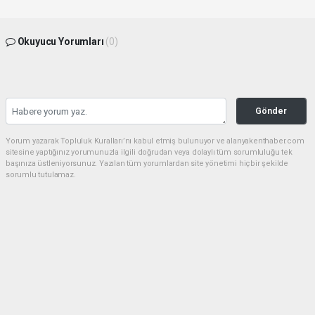
Okuyucu Yorumları
(0)
Gönder
Yorum yazarak Topluluk Kuralları’nı kabul etmiş bulunuyor ve alanyakenthaber.com
sitesine yaptığınız yorumunuzla ilgili doğrudan veya dolaylı tüm sorumluluğu tek
başınıza üstleniyorsunuz. Yazılan tüm yorumlardan site yönetimi hiçbir şekilde
sorumlu tutulamaz.