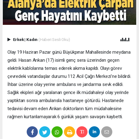
Erkek
|
Kadın
(Haberi Sesli Oku)
Olay 19 Haziran Pazar günü Büyükpınar Mahallesinde meydana
geldi. Hasan Arıkan (17) isimli genç sera üzerinden geçen
elektrik kablolarına temas ederek akıma kapıldı. Olayı görev
çevredeki vatandaşlar durumu 112 Acil Çağrı Merkezi’ne bildirdi.
İhbar üzerine olay yerine ambulans ve jandarma sevk edildi.
Sağlık ekipleri ağır yaralanan gence ilk müdahaleyi olay yerinde
yaptıktan sonra ambulansla hastaneye götürdü. Hastanede
tedavisi devam eden Arıkan doktorların tüm müdahalesine
rağmen kurtarılamayarak 6 günlük yaşam savaşını kaybetti.