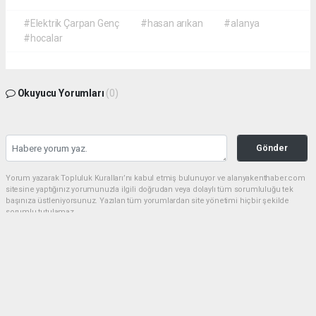
#Elektrik Çarpan Genç
#hasan arıkan
#alanya
#hocalar
Okuyucu Yorumları
(0)
Gönder
Yorum yazarak Topluluk Kuralları’nı kabul etmiş bulunuyor ve alanyakenthaber.com
sitesine yaptığınız yorumunuzla ilgili doğrudan veya dolaylı tüm sorumluluğu tek
başınıza üstleniyorsunuz. Yazılan tüm yorumlardan site yönetimi hiçbir şekilde
sorumlu tutulamaz.
haber paketi
haber scripti
haber yazılımı
Tüm hakları saklı tutulmaktadır.Copyright 2026©