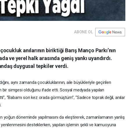
ABONE OL
ocukluk anılarının biriktiği Barış Manço Parkı’nın
da ve yerel halk arasında geniş yankı uyandırdı.
andaş duygusal tepkiler verdi.
dığını, aynı zamanda çocukluklarının, aile büyükleriyle geçirilen
nün bir simgesi olduğunu ifade etti. Sosyal medyada yapılan
tti”, “Babamı son kez orada görmüştüm”, “Sadece toprak değil, anılar
.
en yoğun döneminde yapılmasını da eleştirerek, zamanlamanın yanlış
ın yenilenmesini desteklerken, yapılan işlemin şekli ve kamuoyuna