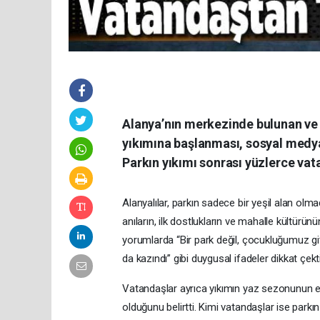
Alanya’nın merkezinde bulunan ve ç
yıkımına başlanması, sosyal medya
Parkın yıkımı sonrası yüzlerce vat
Alanyalılar, parkın sadece bir yeşil alan olma
anıların, ilk dostlukların ve mahalle kültürü
yorumlarda “Bir park değil, çocukluğumuz gi
da kazındı” gibi duygusal ifadeler dikkat çekti
Vatandaşlar ayrıca yıkımın yaz sezonunun 
olduğunu belirtti. Kimi vatandaşlar ise park