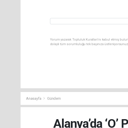
Yorum yazarak Topluluk Kuralları’nı kabul etmiş bulu
dolaylı tüm sorumluluğu tek başınıza üstleniyorsunuz
Anasayfa
Gündem
Alanya’da ‘O’ 