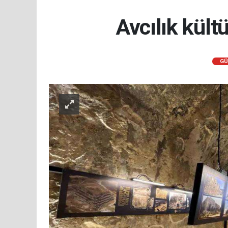
Avcılık kült
GÜ