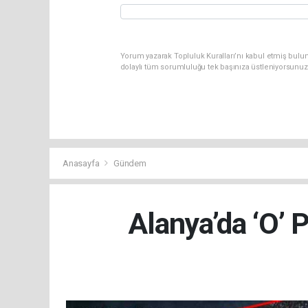
Yorum yazarak Topluluk Kuralları’nı kabul etmiş bulu
dolaylı tüm sorumluluğu tek başınıza üstleniyorsunuz
Anasayfa
Gündem
Alanya’da ‘O’ 