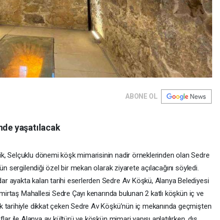
ABONE OL
’nde yaşatılacak
k, Selçuklu dönemi köşk mimarisinin nadir örneklerinden olan Sedre
ün sergilendiği özel bir mekan olarak ziyarete açılacağını söyledi.
r ayakta kalan tarihi eserlerden Sedre Av Köşkü, Alanya Belediyesi
Demirtaş Mahallesi Sedre Çayı kenarında bulunan 2 katlı köşkün iç ve
k tarihiyle dikkat çeken Sedre Av Köşkü’nün iç mekanında geçmişten
lar ile Alanya av kültürü ve köşkün mimari yapısı anlatılırken, dış