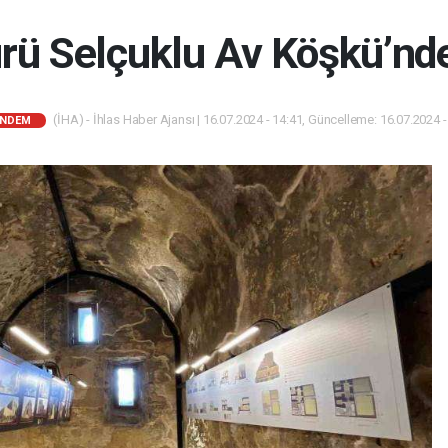
ürü Selçuklu Av Köşkü’nd
(İHA) - İhlas Haber Ajansı | 16.07.2024 - 14:41, Güncelleme: 16.07.2024 -
NDEM