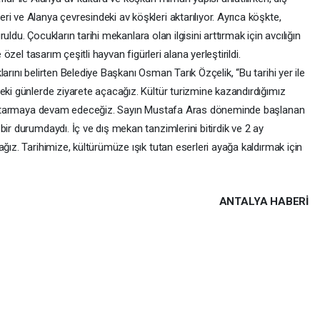
i ve Alanya çevresindeki av köşkleri aktarılıyor. Ayrıca köşkte,
uruldu. Çocukların tarihi mekanlara olan ilgisini arttırmak için avcılığın
 özel tasarım çeşitli hayvan figürleri alana yerleştirildi.
arını belirten Belediye Başkanı Osman Tarık Özçelik, “Bu tarihi yer ile
eki günlerde ziyarete açacağız. Kültür turizmine kazandırdığımız
re aktarmaya devam edeceğiz. Sayın Mustafa Aras döneminde başlanan
ir durumdaydı. İç ve dış mekan tanzimlerini bitirdik ve 2 ay
ğız. Tarihimize, kültürümüze ışık tutan eserleri ayağa kaldırmak için
ANTALYA HABERİ