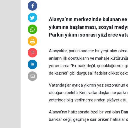
Alanya’nın merkezinde bulunan ve ç
yıkımına başlanması, sosyal medya
Parkın yıkımı sonrası yüzlerce vat
Alanyalılar, parkın sadece bir yeşil alan olma
anıların, ilk dostlukların ve mahalle kültürü
yorumlarda “Bir park değil, çocukluğumuz gi
da kazındı” gibi duygusal ifadeler dikkat çekti
Vatandaşlar ayrıca yıkımın yaz sezonunun 
olduğunu belirtti. Kimi vatandaşlar ise park
yeterince bilgi verilmemesinden şikâyet etti.
Alanya’nın hafızasında özel bir yeri olan Barı
banklar değil, geçmişe dair biriken hatıralar da 