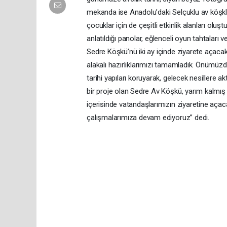
mekanda ise Anadolu’daki Selçuklu av köşkler
çocuklar için de çeşitli etkinlik alanları oluşt
anlatıldığı panolar, eğlenceli oyun tahtaları ve
Sedre Köşkü’nü iki ay içinde ziyarete açacakl
alakalı hazırlıklarımızı tamamladık. Önümüzd
tarihi yapıları koruyarak, gelecek nesille
bir proje olan Sedre Av Köşkü, yarım kalmış b
içerisinde vatandaşlarımızın ziyaretine açaca
çalışmalarımıza devam ediyoruz” dedi.