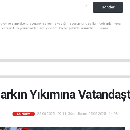
Gönder
nuyor ve alanyakenthaber.com sitesine yaptığınız yorumunuzla ilgili doğrudan veya
. Yazılan tüm yorumlardan site yönetimi hiçbir şekilde sorumlu tutulamaz.
Parkın Yıkımına Vatandaş
25.06.2025 - 09:11, Güncelleme: 25.06.2025 - 14:08
GÜNDEM