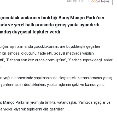
ABONE OL
ocukluk anılarının biriktiği Barış Manço Parkı’nın
da ve yerel halk arasında geniş yankı uyandırdı.
andaş duygusal tepkiler verdi.
dığını, aynı zamanda çocukluklarının, aile büyükleriyle geçirilen
nün bir simgesi olduğunu ifade etti. Sosyal medyada yapılan
tti”, “Babamı son kez orada görmüştüm”, “Sadece toprak değil, anılar
.
en yoğun döneminde yapılmasını da eleştirerek, zamanlamanın yanlış
ın yenilenmesini desteklerken, yapılan işlemin şekli ve kamuoyuna
ş Manço Parkı’nın yıkımıyla birlikte, vatandaşlar, 'Yalnızca ağaçlar ve
yıkıldı.' diyerek tepkilerini dile getirdiler.