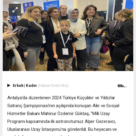
Erkek
|
Kadın
(Haberi Sesli Oku)
Antalya’da düzenlenen 2024 Türkiye Küçükler ve Yıldızlar
Satranç Şampiyonası’nın açılışında konuşan Aile ve Sosyal
Hizmetler Bakanı Mahinur Özdemir Göktaş, ”Milli Uzay
Programı kapsamında ilk astronotumuz Alper Gezeravcı,
Uluslararası Uzay İstasyonu’na gönderildi. Bu heyecanı ve