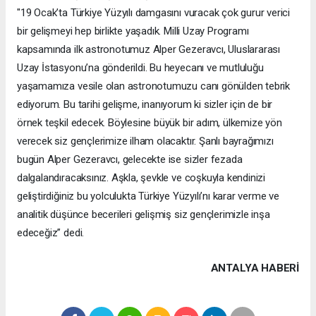
"19 Ocak’ta Türkiye Yüzyılı damgasını vuracak çok gurur verici
bir gelişmeyi hep birlikte yaşadık. Milli Uzay Programı
kapsamında ilk astronotumuz Alper Gezeravcı, Uluslararası
Uzay İstasyonu’na gönderildi. Bu heyecanı ve mutluluğu
yaşamamıza vesile olan astronotumuzu canı gönülden tebrik
ediyorum. Bu tarihi gelişme, inanıyorum ki sizler için de bir
örnek teşkil edecek. Böylesine büyük bir adım, ülkemize yön
verecek siz gençlerimize ilham olacaktır. Şanlı bayrağımızı
bugün Alper Gezeravcı, gelecekte ise sizler fezada
dalgalandıracaksınız. Aşkla, şevkle ve coşkuyla kendinizi
geliştirdiğiniz bu yolculukta Türkiye Yüzyılı’nı karar verme ve
analitik düşünce becerileri gelişmiş siz gençlerimizle inşa
edeceğiz” dedi.
ANTALYA HABERİ