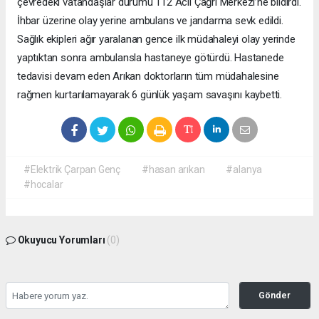
çevredeki vatandaşlar durumu 112 Acil Çağrı Merkezi’ne bildirdi.
İhbar üzerine olay yerine ambulans ve jandarma sevk edildi.
Sağlık ekipleri ağır yaralanan gence ilk müdahaleyi olay yerinde
yaptıktan sonra ambulansla hastaneye götürdü. Hastanede
tedavisi devam eden Arıkan doktorların tüm müdahalesine
rağmen kurtarılamayarak 6 günlük yaşam savaşını kaybetti.
#Elektrik Çarpan Genç
#hasan arıkan
#alanya
#hocalar
Okuyucu Yorumları
(0)
Gönder