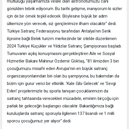
mutluluğu yaşamamıza vesile olan astronotumuzu canı
gönülden tebrik ediyorum. Bu tarihi gelişme, inanıyorum ki sizler
için de bir örnek teşkil edecek. Böylesine büyük bir adım
ülkemize yön verecek, siz gençlerimize ilham olacaktır" dedi.
Türkiye Satranç Federasyonu tarafından Antalya’nın Serik
ilçesine bağlı Belek turizm merkezinde bir otelde düzenlenen
2024 Türkiye Küçükler ve Yıldızlar Satranç Şampiyonası başladı.
Turnuvanın açılış konuşmasını gerçekleştiren Aile ve Sosyal
Hizmetler Bakanı Mahinur Özdemir Göktaş, "81 ilimizden 3 bin
çocuğumuzu misafir eden Avrupa’nın en büyük satranç
organizasyonlarından biri olan bu şampiyona, bu bakımdan da
bizim için gurur verici bir etkinlik. ’Kale Gibi Gelecek’ ve ’Sevgi
Evleri’ projelerimizle bu sporla tanışan çocuklarımızın da
satranç tahtasında verecekleri mücadele, eminim birçoğu için
parlak bir geleceğin başlangıcı olacaktır. Bakanlığımıza bağlı
kuruluşlarda satranç sporuyla ilgilenen 137 lisanslı ve 1 milli
sporcu çocuğumuz yer alıyor” dedi.