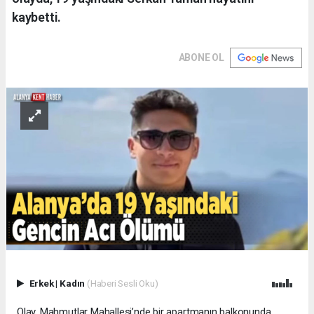
kaybetti.
ABONE OL
Erkek
|
Kadın
(Haberi Sesli Oku)
Olay, Mahmutlar Mahallesi’nde bir apartmanın balkonunda