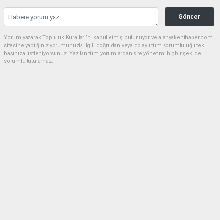
Gönder
Yorum yazarak Topluluk Kuralları’nı kabul etmiş bulunuyor ve alanyakenthaber.com
sitesine yaptığınız yorumunuzla ilgili doğrudan veya dolaylı tüm sorumluluğu tek
başınıza üstleniyorsunuz. Yazılan tüm yorumlardan site yönetimi hiçbir şekilde
sorumlu tutulamaz.