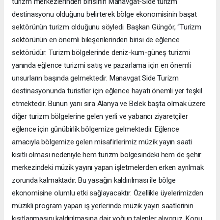
turizm merkezlerinden birisinin Manavgat-Side turizm
destinasyonu olduğunu belirterek bölge ekonomisinin başat
sektörünün turizm olduğunu söyledi. Başkan Güngör, “Turizm
sektörünün en önemli bileşenlerinden birisi de eğlence
sektörüdür. Turizm bölgelerinde deniz-kum-güneş turizmi
yanında eğlence turizmi satış ve pazarlama için en önemli
unsurların başında gelmektedir. Manavgat Side Turizm
destinasyonunda turistler için eğlence hayatı önemli yer teşkil
etmektedir. Bunun yanı sıra Alanya ve Belek başta olmak üzere
diğer turizm bölgelerine gelen yerli ve yabancı ziyaretçiler
eğlence için günübirlik bölgemize gelmektedir. Eğlence
amacıyla bölgemize gelen misafirlerimiz müzik yayın saati
kısıtlı olması nedeniyle hem turizm bölgesindeki hem de şehir
merkezindeki müzik yayını yapan işletmelerden erken ayrılmak
zorunda kalmaktadır. Bu yasağın kaldırılması ile bölge
ekonomisine olumlu etki sağlayacaktır. Özellikle üyelerimizden
müzikli program yapan iş yerlerinde müzik yayın saatlerinin
kısıtlanmasını kaldırılmasına dair yoğun talepler alıyoruz. Konu