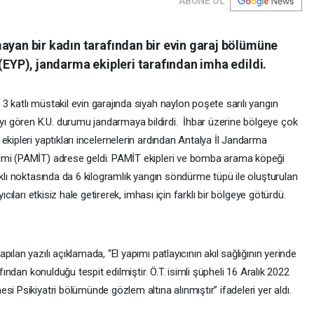
ABONE OL
ayan bir kadın tarafından bir evin garaj bölümüne
 (EYP), jandarma ekipleri tarafından imha edildi.
katlı müstakil evin garajında siyah naylon poşete sarılı yangın
 gören K.U. durumu jandarmaya bildirdi. İhbar üzerine bölgeye çok
ekipleri yaptıkları incelemelerin ardından Antalya İl Jandarma
imi (PAMİT) adrese geldi. PAMİT ekipleri ve bomba arama köpeği
rklı noktasında da 6 kilogramlık yangın söndürme tüpü ile oluşturulan
ıcıları etkisiz hale getirerek, imhası için farklı bir bölgeye götürdü.
ılan yazılı açıklamada, “El yapımı patlayıcının akıl sağlığının yerinde
afından konulduğu tespit edilmiştir. Ö.T. isimli şüpheli 16 Aralık 2022
i Psikiyatri bölümünde gözlem altına alınmıştır” ifadeleri yer aldı.