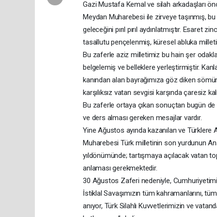
Gazi Mustafa Kemal ve silah arkadaşları ö
Meydan Muharebesi ile zirveye taşınmış, bu 
geleceğini pırıl pırıl aydınlatmıştır. Esaret 
tasallutu pençelenmiş, küresel abluka mille
Bu zaferle aziz milletimiz bu hain şer odakla
belgelemiş ve belleklere yerleştirmiştir. Ka
kanından alan bayrağımıza göz diken sömürg
karşılıksız vatan sevgisi karşında çaresiz kal
Bu zaferle ortaya çıkan sonuçtan bugün de bir
ve ders alması gereken mesajlar vardır.
Yine Ağustos ayında kazanılan ve Türklere A
Muharebesi Türk milletinin son yurdunun Anado
yıldönümünde; tartışmaya açılacak vatan topra
anlaması gerekmektedir.
30 Ağustos Zaferi nedeniyle, Cumhuriyetim
İstiklal Savaşımızın tüm kahramanlarını, tüm
anıyor, Türk Silahlı Kuvvetlerimizin ve vata