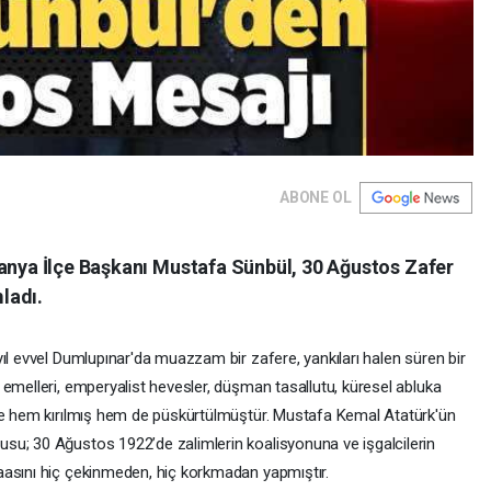
ABONE OL
lanya İlçe Başkanı Mustafa Sünbül, 30 Ağustos Zafer
ladı.
ıl evvel Dumlupınar'da muazzam bir zafere, yankıları halen süren bir
emelleri, emperyalist hevesler, düşman tasallutu, küresel abluka
yle hem kırılmış hem de püskürtülmüştür. Mustafa Kemal Atatürk'ün
su; 30 Ağustos 1922’de zalimlerin koalisyonuna ve işgalcilerin
aasını hiç çekinmeden, hiç korkmadan yapmıştır.