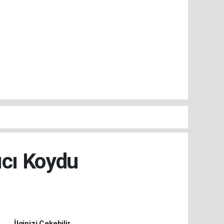
ıcı Koydu
İlginizi Çekebilir