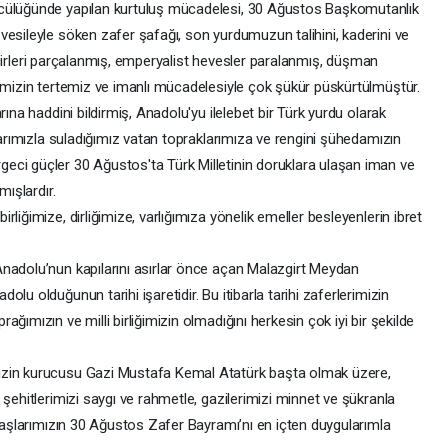
ncülüğünde yapılan kurtuluş mücadelesi, 30 Ağustos Başkomutanlık
vesileyle söken zafer şafağı, son yurdumuzun talihini, kaderini ve
zincirleri parçalanmış, emperyalist hevesler paralanmış, düşman
timizin tertemiz ve imanlı mücadelesiyle çok şükür püskürtülmüştür.
rına haddini bildirmiş, Anadolu'yu ilelebet bir Türk yurdu olarak
nlarımızla suladığımız vatan topraklarımıza ve rengini şühedamızın
eci güçler 30 Ağustos'ta Türk Milletinin doruklara ulaşan iman ve
mışlardır.
liğimize, dirliğimize, varlığımıza yönelik emeller besleyenlerin ibret
nadolu’nun kapılarını asırlar önce açan Malazgirt Meydan
lu olduğunun tarihi işaretidir. Bu itibarla tarihi zaferlerimizin
ğımızın ve milli birliğimizin olmadığını herkesin çok iyi bir şekilde
izin kurucusu Gazi Mustafa Kemal Atatürk başta olmak üzere,
 şehitlerimizi saygı ve rahmetle, gazilerimizi minnet ve şükranla
ndaşlarımızın 30 Ağustos Zafer Bayramı’nı en içten duygularımla