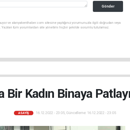
Gönder
nuyor ve alanyakenthaber.com sitesine yaptığınız yorumunuzla ilgili doğrudan veya
. Yazılan tüm yorumlardan site yönetimi hiçbir şekilde sorumlu tutulamaz.
a Bir Kadın Binaya Patlay
16.12.2022 - 23:05, Güncelleme: 16.12.2022 - 23:05
ASAYIŞ