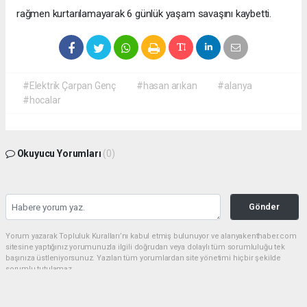
rağmen kurtarılamayarak 6 günlük yaşam savaşını kaybetti.
#Elektrik Çarpan Genç
#hasan arıkan
#alanya
#hocalar
Okuyucu Yorumları
(0)
Gönder
Yorum yazarak Topluluk Kuralları’nı kabul etmiş bulunuyor ve alanyakenthaber.com
sitesine yaptığınız yorumunuzla ilgili doğrudan veya dolaylı tüm sorumluluğu tek
başınıza üstleniyorsunuz. Yazılan tüm yorumlardan site yönetimi hiçbir şekilde
sorumlu tutulamaz.