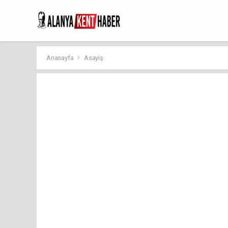
Anasayfa
Asayiş