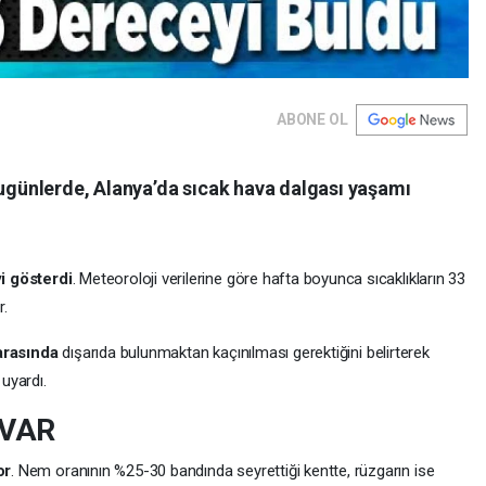
ABONE OL
bugünlerde, Alanya’da sıcak hava dalgası yaşamı
i gösterdi
. Meteoroloji verilerine göre hafta boyunca sıcaklıkların 33
r.
 arasında
dışarıda bulunmaktan kaçınılması gerektiğini belirterek
 uyardı.
 VAR
or
. Nem oranının %25-30 bandında seyrettiği kentte, rüzgarın ise