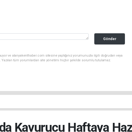
Gönder
nuyor ve alanyakenthaber.com sitesine yaptığınız yorumunuzla ilgili doğrudan veya
. Yazılan tüm yorumlardan site yönetimi hiçbir şekilde sorumlu tutulamaz.
da Kavurucu Haftaya Haz