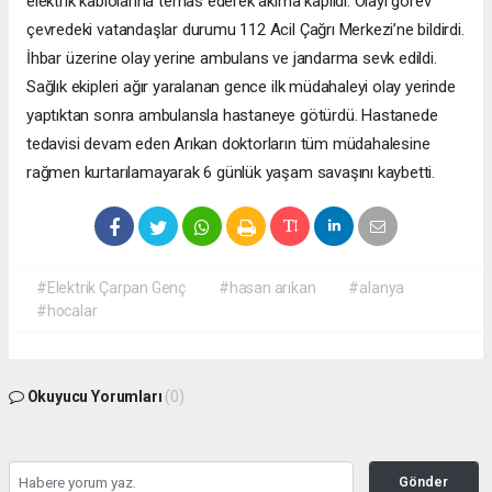
elektrik kablolarına temas ederek akıma kapıldı. Olayı görev
çevredeki vatandaşlar durumu 112 Acil Çağrı Merkezi’ne bildirdi.
İhbar üzerine olay yerine ambulans ve jandarma sevk edildi.
Sağlık ekipleri ağır yaralanan gence ilk müdahaleyi olay yerinde
yaptıktan sonra ambulansla hastaneye götürdü. Hastanede
tedavisi devam eden Arıkan doktorların tüm müdahalesine
rağmen kurtarılamayarak 6 günlük yaşam savaşını kaybetti.
#Elektrik Çarpan Genç
#hasan arıkan
#alanya
#hocalar
Okuyucu Yorumları
(0)
Gönder