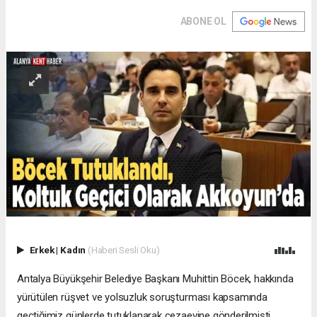
ABONE OL
Erkek
|
Kadın
(Haberi Sesli Oku)
Antalya Büyükşehir Belediye Başkanı Muhittin Böcek, hakkında
yürütülen rüşvet ve yolsuzluk soruşturması kapsamında
geçtiğimiz günlerde tutuklanarak cezaevine gönderilmişti.