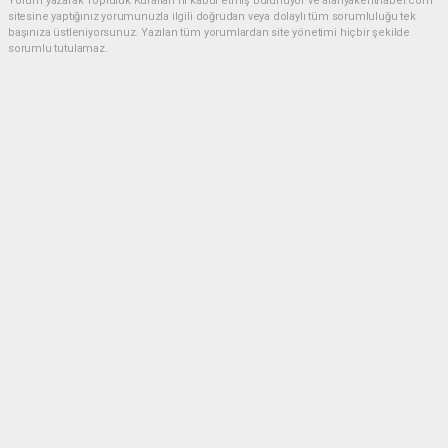
Yorum yazarak Topluluk Kuralları’nı kabul etmiş bulunuyor ve alanyakenthaber.com
sitesine yaptığınız yorumunuzla ilgili doğrudan veya dolaylı tüm sorumluluğu tek
başınıza üstleniyorsunuz. Yazılan tüm yorumlardan site yönetimi hiçbir şekilde
sorumlu tutulamaz.