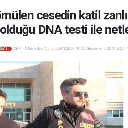
mülen cesedin katil zanlı
 olduğu DNA testi ile netl
(İHA) - İhlas Haber Ajansı | 29.01.2024 - 10:15, Güncelleme: 29.01.2024 - 
SAYIŞ