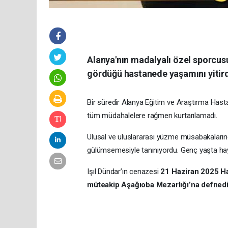
Alanya'nın madalyalı özel sporcusu
gördüğü hastanede yaşamını yitird
Bir süredir Alanya Eğitim ve Araştırma Hast
tüm müdahalelere rağmen kurtarılamadı.
Ulusal ve uluslararası yüzme müsabakalarında
gülümsemesiyle tanınıyordu. Genç yaşta hay
Işıl Dündar’ın cenazesi
21 Haziran 2025 Ha
müteakip Aşağıoba Mezarlığı’na defnedil