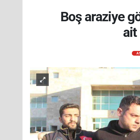
Boş araziye gö
ait
A