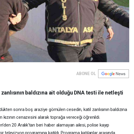
ABONE OL
anlısının baldızına ait olduğu DNA testi ile netleşti
dükten sonra boş araziye gömülen cesedin, katil zanlısının baldızına
ün kızının cenazesini alarak toprağa vereceği öğrenildi.
n’den 20 Aralık’tan beri haber alamayan ailesi, polise kayıp
ir televizyon programına katıldı. Programa katılanlar arasında