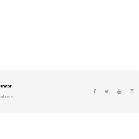
trator
il.com