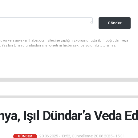
Gönder
nuyor ve alanyakenthaber.com sitesine yaptığınız yorumunuzla ilgili doğrudan veya
. Yazılan tüm yorumlardan site yönetimi hiçbir şekilde sorumlu tutulamaz.
nya, Işıl Dündar’a Veda Ed
20.06.2025 - 13:52, Güncelleme: 20.06.2025 - 15:31
GÜNDEM