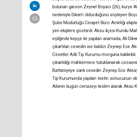
bulunan garson Zeynel Boyacı (26), kurye Ali 
nedeniyle Diken’i öldürdüğünü söyleyen Boyac
Şube Müdürlüğü Cinayet Büro Amirliği ekipler
yeri ekiplere gösterdi. Aksu ilçesi Kundu M
eşliğinde kepçe ile yapılan aramada, Ali Diken
çıkartılan cesedin ise baldızı Zeynep Ece Aks
Cesetler Adli Tıp Kurumu morguna kaldırıldı.
çıkarıldığı mahkemece tutuklanarak cezaevi
Battaniyeye sarılı cesedin Zeynep Ece Aksay’a
Tıp Kurumunda yapılan testin sonucunun olu
Ailenin bugün cenazeyi teslim alarak Aksu K