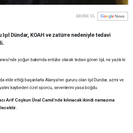
ABONE OL
 Işıl Dündar, KOAH ve zatürre nedeniyle tedavi
i.
anesi’nde yoğun bakımda entübe olarak tedavi gören Işıl, ne yazık ki
 elde ettiği başarılarla Alanya’nın gururu olan Işıl Dündar, azmi ve
atını kaybeden özel sporcu, sevenlerini yasa boğdu.
cı Arif Coşkun Ünal Camii'nde kılınacak ikindi namazına
ecektir.