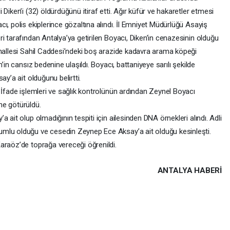
Diken’i (32) öldürdüğünü itiraf etti. Ağır küfür ve hakaretler etmesi
ı, polis ekiplerince gözaltına alındı. İl Emniyet Müdürlüğü Asayiş
i tarafından Antalya’ya getirilen Boyacı, Diken’in cenazesinin olduğu
ahallesi Sahil Caddesi’ndeki boş arazide kadavra arama köpeği
’in cansız bedenine ulaşıldı. Boyacı, battaniyeye sarılı şekilde
ay’a ait olduğunu belirtti.
 İfade işlemleri ve sağlık kontrolünün ardından Zeynel Boyacı
ne götürüldü.
 ait olup olmadığının tespiti için ailesinden DNA örnekleri alındı. Adli
mlu olduğu ve cesedin Zeynep Ece Aksay’a ait olduğu kesinleşti.
araöz’de toprağa vereceği öğrenildi.
ANTALYA HABERİ