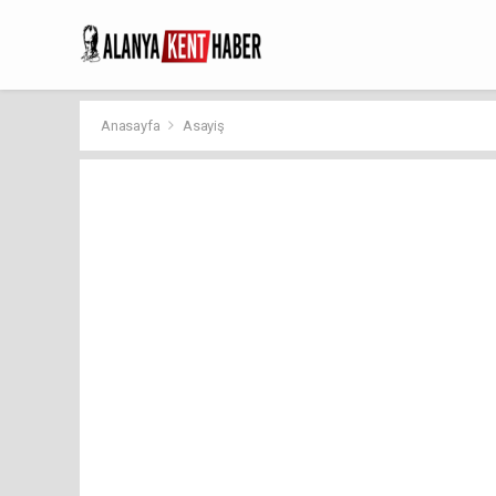
Anasayfa
Asayiş