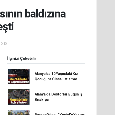
sının baldızına
eşti
10:10
İlginizi Çekebilir
Alanya'da 10 Yaşındaki Kız
Çocuğuna Cinsel İstismar
Alanya’da Doktorlar Bugün İş
Bırakıyor
Başkan Yücel; “Kestel’e Yakışır