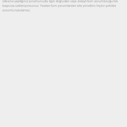
sitesine yaptığınız yorumunuzla ilgili doğrudan veya dolaylı tüm sorumluluğu tek
başınıza üstleniyorsunuz. Yazılan tüm yorumlardan site yönetimi hiçbir şekilde
sorumlu tutulamaz.