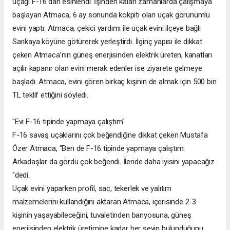
uçağı F-16’dan esinlendi. İşinden kalan zamanlarda çalışmaya
başlayan Atmaca, 6 ay sonunda kokpiti olan uçak görünümlü
evini yaptı. Atmaca, çekici yardımı ile uçak evini ilçeye bağlı
Sarıkaya köyüne götürerek yerleştirdi. İlginç yapısı ile dikkat
çeken Atmaca’nın güneş enerjisinden elektrik üreten, kanatları
açılır kapanır olan evini merak edenler ise ziyarete gelmeye
başladı. Atmaca, evini gören birkaç kişinin de almak için 500 bin
TL teklif ettiğini söyledi.
"Evi F-16 tipinde yapmaya çalıştım"
F-16 savaş uçaklarını çok beğendiğine dikkat çeken Mustafa
Özer Atmaca, "Ben de F-16 tipinde yapmaya çalıştım.
Arkadaşlar da gördü çok beğendi. İleride daha iyisini yapacağız
"dedi.
Uçak evini yaparken profil, sac, tekerlek ve yalıtım
malzemelerini kullandığını aktaran Atmaca, içerisinde 2-3
kişinin yaşayabileceğini, tuvaletinden banyosuna, güneş
enerjisinden elektrik üretimine kadar her şeyin bulunduğunu