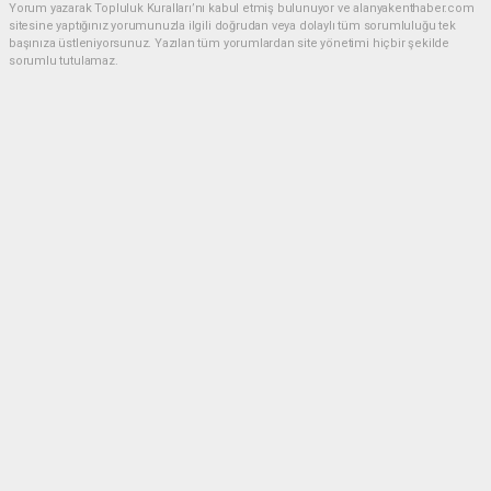
Yorum yazarak Topluluk Kuralları’nı kabul etmiş bulunuyor ve alanyakenthaber.com
sitesine yaptığınız yorumunuzla ilgili doğrudan veya dolaylı tüm sorumluluğu tek
başınıza üstleniyorsunuz. Yazılan tüm yorumlardan site yönetimi hiçbir şekilde
sorumlu tutulamaz.