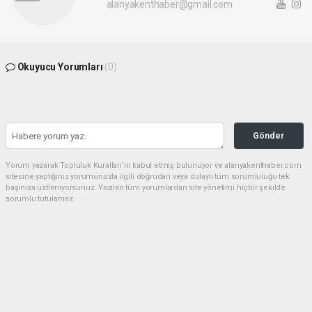
alanyakenthaber@gmail.com
Okuyucu Yorumları
(0)
Gönder
Yorum yazarak Topluluk Kuralları’nı kabul etmiş bulunuyor ve alanyakenthaber.com
sitesine yaptığınız yorumunuzla ilgili doğrudan veya dolaylı tüm sorumluluğu tek
başınıza üstleniyorsunuz. Yazılan tüm yorumlardan site yönetimi hiçbir şekilde
sorumlu tutulamaz.