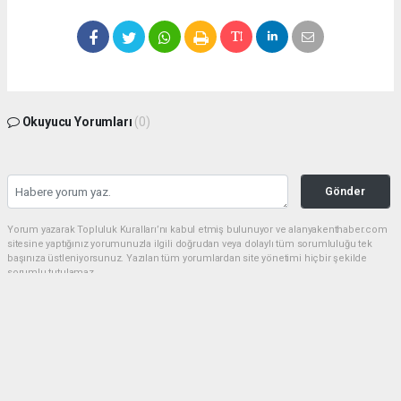
Okuyucu Yorumları
(0)
Gönder
Yorum yazarak Topluluk Kuralları’nı kabul etmiş bulunuyor ve alanyakenthaber.com
sitesine yaptığınız yorumunuzla ilgili doğrudan veya dolaylı tüm sorumluluğu tek
başınıza üstleniyorsunuz. Yazılan tüm yorumlardan site yönetimi hiçbir şekilde
sorumlu tutulamaz.
haber paketi
haber scripti
haber yazılımı
Tüm hakları saklı tutulmaktadır.Copyright 2026©