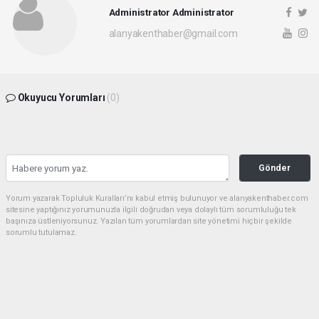
Administrator Administrator
alanyakenthaber@gmail.com
Okuyucu Yorumları
(0)
Gönder
Yorum yazarak Topluluk Kuralları’nı kabul etmiş bulunuyor ve alanyakenthaber.com
sitesine yaptığınız yorumunuzla ilgili doğrudan veya dolaylı tüm sorumluluğu tek
başınıza üstleniyorsunuz. Yazılan tüm yorumlardan site yönetimi hiçbir şekilde
sorumlu tutulamaz.