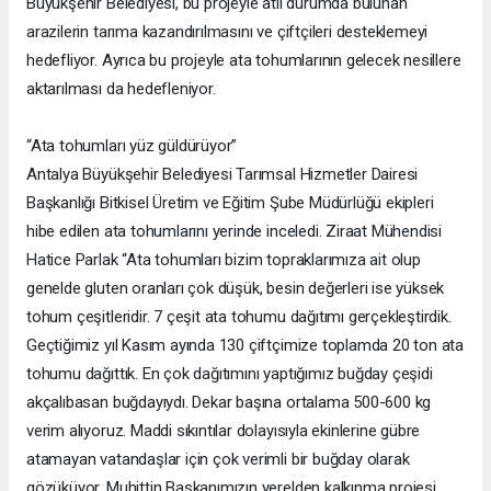
Büyükşehir Belediyesi, bu projeyle atıl durumda bulunan
arazilerin tarıma kazandırılmasını ve çiftçileri desteklemeyi
hedefliyor. Ayrıca bu projeyle ata tohumlarının gelecek nesillere
aktarılması da hedefleniyor.
“Ata tohumları yüz güldürüyor”
Antalya Büyükşehir Belediyesi Tarımsal Hizmetler Dairesi
Başkanlığı Bitkisel Üretim ve Eğitim Şube Müdürlüğü ekipleri
hibe edilen ata tohumlarını yerinde inceledi. Ziraat Mühendisi
Hatice Parlak “Ata tohumları bizim topraklarımıza ait olup
genelde gluten oranları çok düşük, besin değerleri ise yüksek
tohum çeşitleridir. 7 çeşit ata tohumu dağıtımı gerçekleştirdik.
Geçtiğimiz yıl Kasım ayında 130 çiftçimize toplamda 20 ton ata
tohumu dağıttık. En çok dağıtımını yaptığımız buğday çeşidi
akçalıbasan buğdayıydı. Dekar başına ortalama 500-600 kg
verim alıyoruz. Maddi sıkıntılar dolayısıyla ekinlerine gübre
atamayan vatandaşlar için çok verimli bir buğday olarak
gözüküyor. Muhittin Başkanımızın yerelden kalkınma projesi