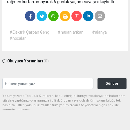
rağmen kurtarılamayarak 6 günlük yaşam savaşını kaybetti.
#Elektrik Çarpan Genç
#hasan arıkan
#alanya
#hocalar
Okuyucu Yorumları
(0)
Gönder
Yorum yazarak Topluluk Kuralları’nı kabul etmiş bulunuyor ve alanyakenthaber.com
sitesine yaptığınız yorumunuzla ilgili doğrudan veya dolaylı tüm sorumluluğu tek
başınıza üstleniyorsunuz. Yazılan tüm yorumlardan site yönetimi hiçbir şekilde
sorumlu tutulamaz.