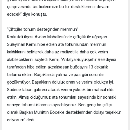
çerçevesinde üreticilerimize bu tür desteklerimiz devam
edecek” diye konuştu.
“Çiftçiler tohum desteğinden memnun”
Korkuteli ilçesi Avdan Mahallesi’nde çiftçilik ile uğraşan
Süleyman Kemi, hibe edilen ata tohumundan memnun
kaldıklarını belirterek daha az maliyet ile daha çok verim
alabileceklerini söyledi. Kemi, “Antalya Büyükşehir Belediyesi
tarafından hibe edilen akçalıbasan buğdayını 13 dekarlık
tarlama ektim. Başaklarda yatma ve pas gibi sorunlar
gözükmüyor. Başakların doluluk oranı ve verimi oldukça iyi.
Sadece taban gübresi atarak verimi yüksek bir mahsul elde
ettim. Almış olduğumuz ata tohumları sayesinde bir sonraki
seneye tohumluklarımızı ayırabiliyoruz. Ben genç bir çiftçi
olarak Başkan Muhittin Böcek’e desteklerinden dolayı teşekkür
ediyorum” dedi.