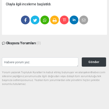
Olayla ilgili inceleme başlatıldı.
Okuyucu Yorumları
(0)
Gönder
Yorum yazarak Topluluk Kuralları’nı kabul etmiş bulunuyor ve alanyakenthaber.com
sitesine yaptığınız yorumunuzla ilgili doğrudan veya dolaylı tüm sorumluluğu tek
başınıza üstleniyorsunuz. Yazılan tüm yorumlardan site yönetimi hiçbir şekilde
sorumlu tutulamaz.