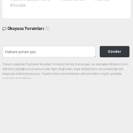
#hocalar
Okuyucu Yorumları
(0)
Gönder
Yorum yazarak Topluluk Kuralları’nı kabul etmiş bulunuyor ve alanyakenthaber.com
sitesine yaptığınız yorumunuzla ilgili doğrudan veya dolaylı tüm sorumluluğu tek
başınıza üstleniyorsunuz. Yazılan tüm yorumlardan site yönetimi hiçbir şekilde
sorumlu tutulamaz.
haber paketi
haber scripti
haber yazılımı
Tüm hakları saklı tutulmaktadır.Copyright 2026©
Haber Yazılımı:
Web Aksiyon ®