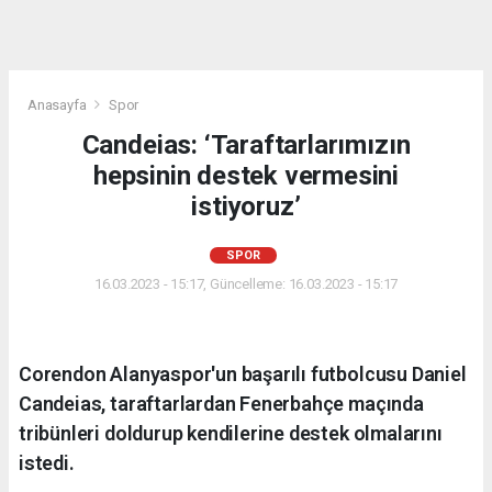
Anasayfa
Spor
Candeias: ‘Taraftarlarımızın
hepsinin destek vermesini
istiyoruz’
SPOR
16.03.2023 - 15:17, Güncelleme: 16.03.2023 - 15:17
Corendon Alanyaspor'un başarılı futbolcusu Daniel
Candeias, taraftarlardan Fenerbahçe maçında
tribünleri doldurup kendilerine destek olmalarını
istedi.