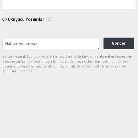
Okuyucu Yorumları
(0)
Gönder
Yorum yazarak Topluluk Kuralları’nı kabul etmiş bulunuyor ve alanyakenthaber.com
sitesine yaptığınız yorumunuzla ilgili doğrudan veya dolaylı tüm sorumluluğu tek
başınıza üstleniyorsunuz. Yazılan tüm yorumlardan site yönetimi hiçbir şekilde
sorumlu tutulamaz.