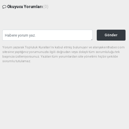
Okuyucu Yorumları
(0)
Gönder
Yorum yazarak Topluluk Kuralları’nı kabul etmiş bulunuyor ve alanyakenthaber.com
sitesine yaptığınız yorumunuzla ilgili doğrudan veya dolaylı tüm sorumluluğu tek
başınıza üstleniyorsunuz. Yazılan tüm yorumlardan site yönetimi hiçbir şekilde
sorumlu tutulamaz.