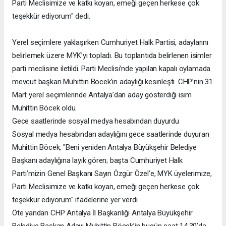
Parti Meclisimize ve katkı koyan, emeği geçen herkese çok
teşekkür ediyorum" dedi.
Yerel seçimlere yaklaşırken Cumhuriyet Halk Partisi, adaylarını
belirlemek üzere MYK’yı topladı. Bu toplantıda belirlenen isimler
parti meclisine iletildi. Parti Meclisi’nde yapılan kapalı oylamada
mevcut başkan Muhittin Böcek’in adaylığı kesinleşti. CHP’nin 31
Mart yerel seçimlerinde Antalya’dan aday gösterdiği isim
Muhittin Böcek oldu.
Gece saatlerinde sosyal medya hesabından duyurdu
Sosyal medya hesabından adaylığını gece saatlerinde duyuran
Muhittin Böcek, "Beni yeniden Antalya Büyükşehir Belediye
Başkanı adaylığına layık gören; başta Cumhuriyet Halk
Parti’mizin Genel Başkanı Sayın Özgür Özel’e, MYK üyelerimize,
Parti Meclisimize ve katkı koyan, emeği geçen herkese çok
teşekkür ediyorum" ifadelerine yer verdi.
Öte yandan CHP Antalya İl Başkanlığı Antalya Büyükşehir
Belediye Başkan Adayı Muhittin Böcek’in bugün saat 14.30’da