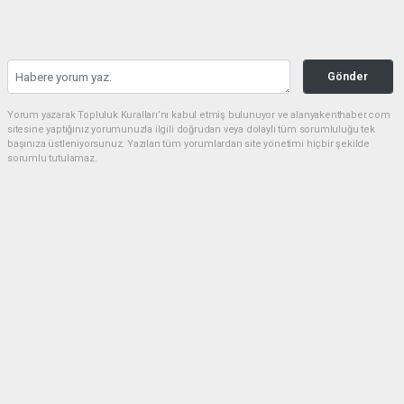
Gönder
Yorum yazarak Topluluk Kuralları’nı kabul etmiş bulunuyor ve alanyakenthaber.com
sitesine yaptığınız yorumunuzla ilgili doğrudan veya dolaylı tüm sorumluluğu tek
başınıza üstleniyorsunuz. Yazılan tüm yorumlardan site yönetimi hiçbir şekilde
sorumlu tutulamaz.