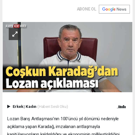
ABONE OL
Erkek
|
Kadın
(Haberi Sesli Oku)
Lozan Barış Antlaşması’nın 100’üncü yıl dönümü nedeniyle
açıklama yapan Karadağ, imzalanan antlaşmayla
kapitülasyonların kaldırıldığını ve ekonominin millileştirildiğini