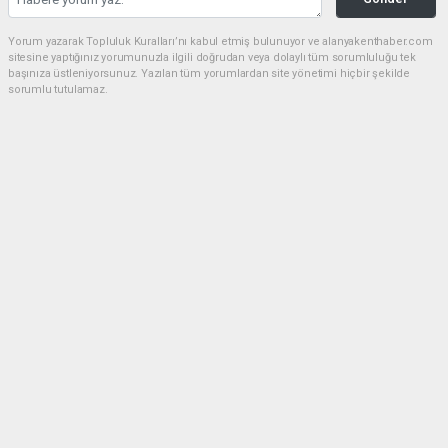
Yorum yazarak Topluluk Kuralları’nı kabul etmiş bulunuyor ve alanyakenthaber.com
sitesine yaptığınız yorumunuzla ilgili doğrudan veya dolaylı tüm sorumluluğu tek
başınıza üstleniyorsunuz. Yazılan tüm yorumlardan site yönetimi hiçbir şekilde
sorumlu tutulamaz.