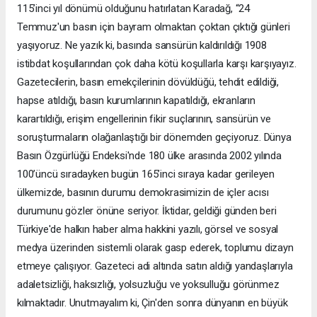
115’inci yıl dönümü olduğunu hatırlatan Karadağ, “24
Temmuz'un basın için bayram olmaktan çoktan çıktığı günleri
yaşıyoruz. Ne yazık ki, basında sansürün kaldırıldığı 1908
istibdat koşullarından çok daha kötü koşullarla karşı karşıyayız.
Gazetecilerin, basın emekçilerinin dövüldüğü, tehdit edildiği,
hapse atıldığı, basın kurumlarının kapatıldığı, ekranların
karartıldığı, erişim engellerinin fikir suçlarının, sansürün ve
soruşturmaların olağanlaştığı bir dönemden geçiyoruz. Dünya
Basın Özgürlüğü Endeksi'nde 180 ülke arasında 2002 yılında
100’üncü sıradayken bugün 165’inci sıraya kadar gerileyen
ülkemizde, basının durumu demokrasimizin de içler acısı
durumunu gözler önüne seriyor. İktidar, geldiği günden beri
Türkiye'de halkın haber alma hakkini yazılı, görsel ve sosyal
medya üzerinden sistemli olarak gasp ederek, toplumu dizayn
etmeye çalışıyor. Gazeteci adi altında satın aldığı yandaşlarıyla
adaletsizliği, haksızlığı, yolsuzluğu ve yoksulluğu görünmez
kılmaktadır. Unutmayalım ki, Çin'den sonra dünyanın en büyük