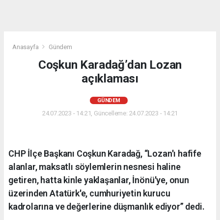
Anasayfa
Gündem
Coşkun Karadağ’dan Lozan
açıklaması
GÜNDEM
24.07.2023 - 14:21, Güncelleme: 24.07.2023 - 14:21
CHP İlçe Başkanı Coşkun Karadağ, “Lozan'ı hafife
alanlar, maksatlı söylemlerin nesnesi haline
getiren, hatta kinle yaklaşanlar, İnönü'ye, onun
üzerinden Atatürk'e, cumhuriyetin kurucu
kadrolarına ve değerlerine düşmanlık ediyor” dedi.