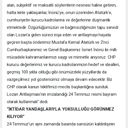
alan, subjektif ve maksatlı söylemlerin nesnesi haline getiren,
hatta kinle yaklaşanlar, İnönü'ye, onun üzerinden Atatürk'e,
cumhuriyetin kurucu kadrolarına ve değerlerine düşmanlık
etmektedir. Özgürlüğümüzün ve bağımsızlığımızın tapu senedi
olan Lozan'a giden süreci inşa eden ve antlaşmayı hayata
geçiren başta önderimiz Mustafa Kemal Atatürk ve 2'nci
Cumhurbaşkanımız ve Genel Başkanımız İsmet İnönü ile milli
mücadele kahramanlarımızı saygı ve minnetle anıyoruz. CHP
kurucu değerlerimiz ve kurucu kadrolarımızın hedef ve idealleri,
geçmiş 100 yılda olduğu gibi önümüzdeki yüzyıllarda da
vazgeçilmez yol göstericimiz olmaya devam edecektir. Biz
CHP olarak kanun teklifimizi meclis başkanlığına sunduk.
Lozan Antlaşması’nın imzalandığı 24 Temmuz resmi bayram
olarak kutlanmalı” dedi.
“İKTİDAR YANDAŞLARIYLA YOKSULLUĞU GÖRÜNMEZ
KILIYOR”
24 Temmuz’un aynı zamanda basında sansürün kaldırılışının