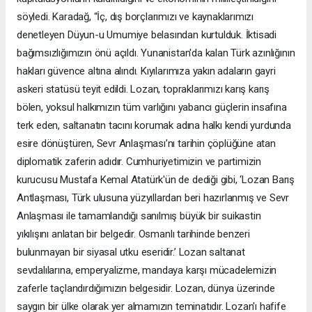
söyledi. Karadağ, “İç, dış borçlarımızı ve kaynaklarımızı
denetleyen Düyun-u Umumiye belasından kurtulduk. İktisadi
bağımsızlığımızın önü açıldı. Yunanistan'da kalan Türk azınlığının
hakları güvence altına alındı. Kıyılarımıza yakın adaların gayri
askeri statüsü teyit edildi. Lozan, topraklarımızı karış karış
bölen, yoksul halkımızın tüm varlığını yabancı güçlerin insafına
terk eden, saltanatın tacını korumak adına halkı kendi yurdunda
esire dönüştüren, Sevr Anlaşması’nı tarihin çöplüğüne atan
diplomatik zaferin adıdır. Cumhuriyetimizin ve partimizin
kurucusu Mustafa Kemal Atatürk'ün de dediği gibi, ‘Lozan Barış
Antlaşması, Türk ulusuna yüzyıllardan beri hazırlanmış ve Sevr
Anlaşması ile tamamlandığı sanılmış büyük bir suikastin
yıkılışını anlatan bir belgedir. Osmanlı tarihinde benzeri
bulunmayan bir siyasal utku eseridir.’ Lozan saltanat
sevdalılarına, emperyalizme, mandaya karşı mücadelemizin
zaferle taçlandırdığımızın belgesidir. Lozan, dünya üzerinde
saygın bir ülke olarak yer almamızın teminatıdır. Lozan'ı hafife