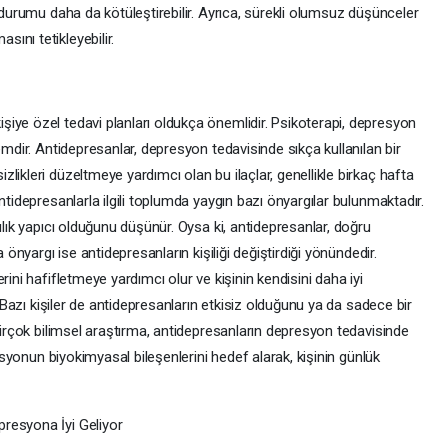
 durumu daha da kötüleştirebilir. Ayrıca, sürekli olumsuz düşünceler
ını tetikleyebilir.
iye özel tedavi planları oldukça önemlidir. Psikoterapi, depresyon
emdir. Antidepresanlar, depresyon tedavisinde sıkça kullanılan bir
likleri düzeltmeye yardımcı olan bu ilaçlar, genellikle birkaç hafta
ntidepresanlarla ilgili toplumda yaygın bazı önyargılar bulunmaktadır.
ılık yapıcı olduğunu düşünür. Oysa ki, antidepresanlar, doğru
 önyargı ise antidepresanların kişiliği değiştirdiği yönündedir.
rini hafifletmeye yardımcı olur ve kişinin kendisini daha iyi
. Bazı kişiler de antidepresanların etkisiz olduğunu ya da sadece bir
 birçok bilimsel araştırma, antidepresanların depresyon tedavisinde
resyonun biyokimyasal bileşenlerini hedef alarak, kişinin günlük
resyona İyi Geliyor