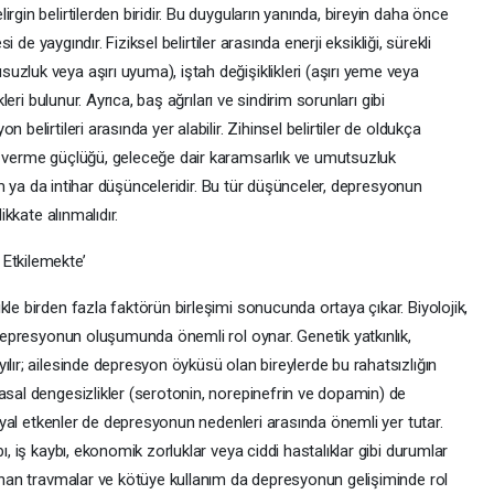
rgin belirtilerden biridir. Bu duyguların yanında, bireyin daha önce
si de yaygındır. Fiziksel belirtiler arasında enerji eksikliği, sürekli
zluk veya aşırı uyuma), iştah değişiklikleri (aşırı yeme veya
kleri bulunur. Ayrıca, baş ağrıları ve sindirim sorunları gibi
belirtileri arasında yer alabilir. Zihinsel belirtiler de oldukça
r verme güçlüğü, geleceğe dair karamsarlık ve umutsuzluk
ölüm ya da intihar düşünceleridir. Bu tür düşünceler, depresyonun
ikkate alınmalıdır.
 Etkilemekte’
le birden fazla faktörün birleşimi sonucunda ortaya çıkar. Biyolojik,
, depresyonun oluşumunda önemli rol oynar. Genetik yatkınlık,
ılır; ailesinde depresyon öyküsü olan bireylerde bu rahatsızlığın
asal dengesizlikler (serotonin, norepinefrin ve dopamin) de
sosyal etkenler de depresyonun nedenleri arasında önemli yer tutar.
ı, iş kaybı, ekonomik zorluklar veya ciddi hastalıklar gibi durumlar
şanan travmalar ve kötüye kullanım da depresyonun gelişiminde rol