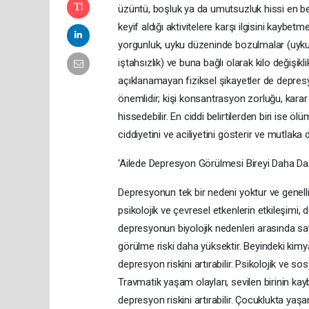
üzüntü, boşluk ya da umutsuzluk hissi en beli
keyif aldığı aktivitelere karşı ilgisini kaybetme
yorgunluk, uyku düzeninde bozulmalar (uykusu
iştahsızlık) ve buna bağlı olarak kilo değişikli
açıklanamayan fiziksel şikayetler de depresyon 
önemlidir; kişi konsantrasyon zorluğu, kara
hissedebilir. En ciddi belirtilerden biri ise 
ciddiyetini ve aciliyetini gösterir ve mutlaka d
‘Ailede Depresyon Görülmesi Bireyi Daha Da
Depresyonun tek bir nedeni yoktur ve genellik
psikolojik ve çevresel etkenlerin etkileşimi
depresyonun biyolojik nedenleri arasında say
görülme riski daha yüksektir. Beyindeki kimy
depresyon riskini artırabilir. Psikolojik ve 
Travmatik yaşam olayları, sevilen birinin kayb
depresyon riskini artırabilir. Çocuklukta ya