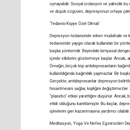
oynayabilir. Sosyal izolasyon ve yalnızlık bu
ve düşük özgüven, depresyonun ortaya çıkmas
‘Tedavisi Kişiye Özel Olmalı’
Depresyon tedavisinde erken müdahale ve kiş
tedavisinde yaygın olarak kullanılan bir yönt
başka yöntemdir. Beyindeki kimyasal dengesiz
içinde etkilerini göstermeye başlar. Ancak, a
Örneğin, birçok kişi antidepresanların bağıml
kullanıldığında bağımlılık yapmazlar. Bir başka
Gerçekte, antidepresanlar depresyon belirtile
hissetmesini sağlar, kişiliğini değiştirmezler
"plasebo" etkisi yarattığını düşünür. Ancak,
etkili olduğunu kanıtlamıştır. Bu ilaçlar, dep
işlevlerini geri kazanmasına yardımcı olabilir.
Meditasyon, Yoga Ve Nefes Egzersizleri Dep