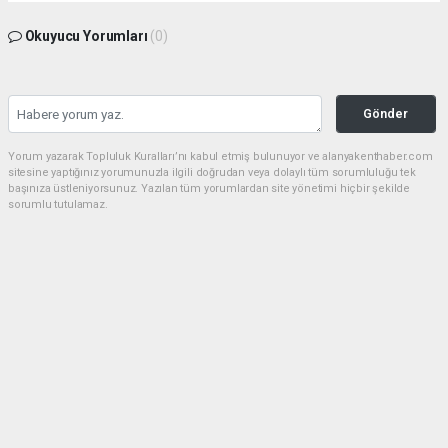
Okuyucu Yorumları
(0)
Gönder
Yorum yazarak Topluluk Kuralları’nı kabul etmiş bulunuyor ve alanyakenthaber.com
sitesine yaptığınız yorumunuzla ilgili doğrudan veya dolaylı tüm sorumluluğu tek
başınıza üstleniyorsunuz. Yazılan tüm yorumlardan site yönetimi hiçbir şekilde
sorumlu tutulamaz.