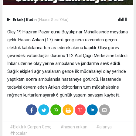
Erkek
|
Kadın
(Haberi Sesli Oku)
Olay 19 Haziran Pazar günü Büyükpınar Mahallesinde meydana
geldi. Hasan Arıkan (17) isimli genç sera üzerinden geçen
elektrik kablolarına temas ederek akıma kapıldı. Olayı görev
çevredeki vatandaşlar durumu 112 Acil Çağrı Merkezi’ne bildirdi.
İhbar üzerine olay yerine ambulans ve jandarma sevk edildi.
Sağlık ekipleri ağır yaralanan gence ilk müdahaleyi olay yerinde
yaptıktan sonra ambulansla hastaneye götürdü. Hastanede
tedavisi devam eden Arıkan doktorların tüm müdahalesine
rağmen kurtarılamayarak 6 günlük yaşam savaşını kaybetti.
#Elektrik Çarpan Genç
#hasan arıkan
#alanya
#hocalar