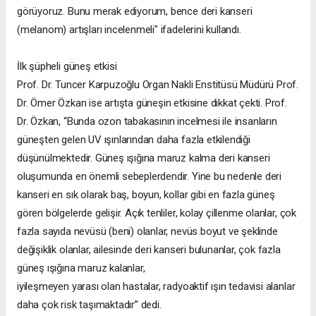
görüyoruz. Bunu merak ediyorum, bence deri kanseri
(melanom) artışları incelenmeli" ifadelerini kullandı.
İlk şüpheli güneş etkisi
Prof. Dr. Tuncer Karpuzoğlu Organ Nakli Enstitüsü Müdürü Prof.
Dr. Ömer Özkan ise artışta güneşin etkisine dikkat çekti. Prof.
Dr. Özkan, “Bunda ozon tabakasının incelmesi ile insanların
güneşten gelen UV ışınlarından daha fazla etkilendiği
düşünülmektedir. Güneş ışığına maruz kalma deri kanseri
oluşumunda en önemli sebeplerdendir. Yine bu nedenle deri
kanseri en sık olarak baş, boyun, kollar gibi en fazla güneş
gören bölgelerde gelişir. Açık tenliler, kolay çillenme olanlar, çok
fazla sayıda nevüsü (beni) olanlar, nevüs boyut ve şeklinde
değişiklik olanlar, ailesinde deri kanseri bulunanlar, çok fazla
güneş ışığına maruz kalanlar,
iyileşmeyen yarası olan hastalar, radyoaktif ışın tedavisi alanlar
daha çok risk taşımaktadır” dedi.