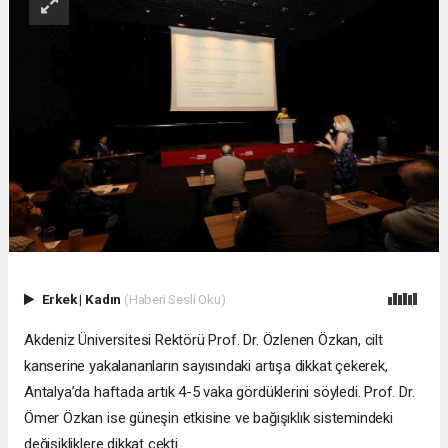
Erkek
|
Kadın
(Haberi Sesli Oku)
Akdeniz Üniversitesi Rektörü Prof. Dr. Özlenen Özkan, cilt
kanserine yakalananların sayısındaki artışa dikkat çekerek,
Antalya’da haftada artık 4-5 vaka gördüklerini söyledi. Prof. Dr.
Ömer Özkan ise güneşin etkisine ve bağışıklık sistemindeki
değişikliklere dikkat çekti.