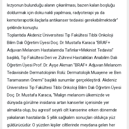
lezyonun bulunduğu alanın çıkarılması, bazen kalan boşluğu
doldurmak için doku nakli yapılması, radyoterapi ya da
kemoterapotik ilaçlarla antikanser tedavisi gerekebilmektedir”
şeklinde konuştu.
Toplantıda Akdeniz Üniversitesi Tıp Fakültesi Tıbbi Onkoloji
Bilim Dalı Öğretim Üyesi Doç. Dr. Mustafa Karaca "BRAF+
Adjuvan Melanom Hastalarında Tafinlar+Mekinist Tedavisi"
başlıklı, Tıp Fakültesi Deri ve Zührevi Hastalıkları Anabilim Dalı
Öğretim Üyesi Prof. Dr. Ayşe Akman "BRAF+ Adjuvan Melanom
Tedavisinde Dermatolojinin Rolü: Dermatolojik Muayene ve Ben
Taramasının Önemi" başlıklı sunumlar gerçekleştirdi. Akdeniz
Üniversitesi Tıp Fakültesi Tıbbi Onkoloji Bilim Dalı Öğretim Üyesi
Doç. Dr. Mustafa Karaca, “Malign melanom ülkemizde ve
dünyada görülme insidansı artan kanserler içerisinde yer
almakta olup, bu agresif seyirli cilt kanserine erken dönemde
yakalanan hastalarda 5 yıllık sağkalım sonuçları oldukça yüz
güldürücüdür. O yüzden kişiler ciltlerinde meydana gelen her