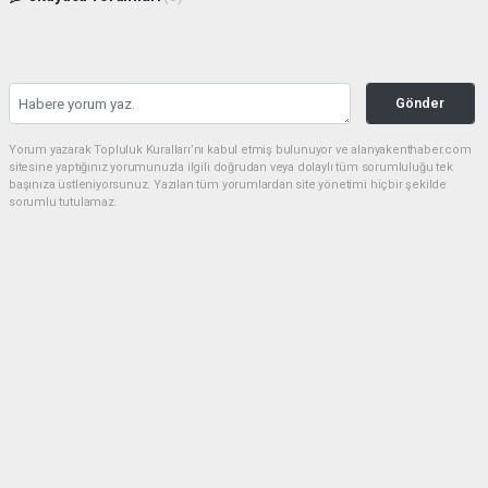
Gönder
Yorum yazarak Topluluk Kuralları’nı kabul etmiş bulunuyor ve alanyakenthaber.com
sitesine yaptığınız yorumunuzla ilgili doğrudan veya dolaylı tüm sorumluluğu tek
başınıza üstleniyorsunuz. Yazılan tüm yorumlardan site yönetimi hiçbir şekilde
sorumlu tutulamaz.