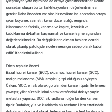
iyileşmeyen yara biçiminde de ortaya çıkabilmektedirler. Deride
sonradan oluşan bu tür farklı lezyonların değerlendirilmesi
gerekir. Daha önceden var olan bir nevüste ise sonradan ortaya
çıkan büyüme, asimetri, kenar düzensizliği, renginde,
kıllanmasında farklılık, kanama ve kaşıntı, kızarıklık ve
kabuklanma dikkatten kaçmamalı ve kanserleşme açısından
değerlendirilmelidir. Bu değişikliklerin olması benlerin cerrahi
olarak çıkarılıp patolojide incelenmesi için sebep olarak kabul
edilir” ifadelerini kullandı.
Erken teşhisin önemi
Bazal hücreli kanser (BCC), skuamöz hücreli kanser (SCC),
malign melanoma (MM) ismiyle üç tipi olduğunu söyleyen
Özkan, “BCC; en sık olarak görülen deri kanseri tipidir. İlerlemesi
yavaştır, yıllar sürebilir, lokal olarak etrafındaki dokuya yayılır,
metastaz yapmaz. SCC; sık rastlanan diğer bir deri kanseri
tipidir. Dudaklar, yüz ve kulaklarda sık rastlanır. Hem etrafındaki
dokulara doğru lokal olarak ilerleyerek hem de lenf bezleri yolu