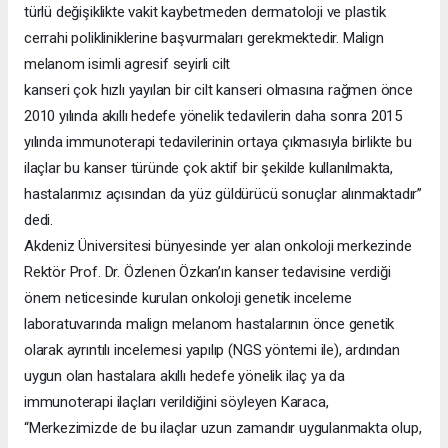
türlü değişiklikte vakit kaybetmeden dermatoloji ve plastik
cerrahi polikliniklerine başvurmaları gerekmektedir. Malign
melanom isimli agresif seyirli cilt
kanseri çok hızlı yayılan bir cilt kanseri olmasına rağmen önce
2010 yılında akıllı hedefe yönelik tedavilerin daha sonra 2015
yılında immunoterapi tedavilerinin ortaya çıkmasıyla birlikte bu
ilaçlar bu kanser türünde çok aktif bir şekilde kullanılmakta,
hastalarımız açısından da yüz güldürücü sonuçlar alınmaktadır”
dedi.
Akdeniz Üniversitesi bünyesinde yer alan onkoloji merkezinde
Rektör Prof. Dr. Özlenen Özkan’ın kanser tedavisine verdiği
önem neticesinde kurulan onkoloji genetik inceleme
laboratuvarında malign melanom hastalarının önce genetik
olarak ayrıntılı incelemesi yapılıp (NGS yöntemi ile), ardından
uygun olan hastalara akıllı hedefe yönelik ilaç ya da
immunoterapi ilaçları verildiğini söyleyen Karaca,
“Merkezimizde de bu ilaçlar uzun zamandır uygulanmakta olup,