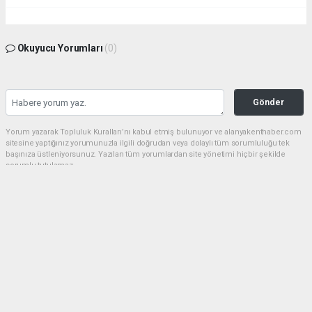
Okuyucu Yorumları
(0)
Gönder
Yorum yazarak Topluluk Kuralları’nı kabul etmiş bulunuyor ve alanyakenthaber.com
sitesine yaptığınız yorumunuzla ilgili doğrudan veya dolaylı tüm sorumluluğu tek
başınıza üstleniyorsunuz. Yazılan tüm yorumlardan site yönetimi hiçbir şekilde
sorumlu tutulamaz.
haber paketi
haber scripti
haber yazılımı
Tüm hakları saklı tutulmaktadır.Copyright 2026©
Haber Yazılımı:
Web Aksiyon ®