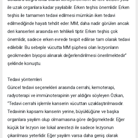
ile uzak organlara kadar yayılabilir. Erken teşhis önemlidir. Erken
teşhis ile tamamen tedavi edilmesi mümkün iken tedavi
edilmediğinde hayatı tehdit eder. MM; daha nadir görülen ancak
deri kanserleri arasında en tehlikeli tiptir. Erken teşhis çok
önemlidir, sadece erken evrede tespit edilirse tam olarak tedavi
edilebilir. Bu sebeple vücutta MM şüphesi olan lezyonların
gecikmeden biyopsi alınarak değerlendirilmesi önerilmektedir”
şeklinde konuştu.
Tedavi yöntemleri
Güncel tedavi seçenekleri arasında cerrahi, kemoterapi,
radyoterapi ve immünoterapinin yer aldığını söyleyen Özkan,
“Tedavi cerrahi işlemle kanserin vücuttan uzaklaştırılmasıdır.
Tedavinin kapsamı kanserin yerine, büyüklüğüne ve başka
organlara yayılım olup olmamasına göre değişmektedir. Eğer
küçük bir lezyon ise lokal anestezi ile sadece lezyonun
çıkarılması yeterlidir. Eğer yayılım varsa daha geniş olarak