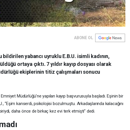
ABONE OL
bildirilen yabancı uyruklu E.B.U. isimli kadının,
üldüğü ortaya çıktı. 7 yıldır kayıp dosyası olarak
ürlüğü ekiplerinin titiz çalışmaları sonucu
 Emniyet Müdürlüğü’ne yapılan kayıp başvurusuyla başladı. Eşinin bir
., “Eşim kanserdi, psikolojisi bozulmuştu. Arkadaşlarında kalacağını
iriydi, daha önce de birkaç kez evi terk etmişti” dedi.
amadı