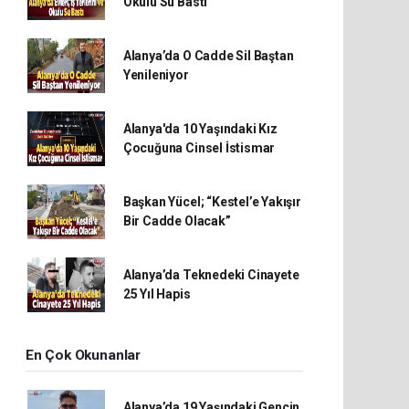
Okulu Su Bastı
Alanya’da O Cadde Sil Baştan
Yenileniyor
Alanya'da 10 Yaşındaki Kız
Çocuğuna Cinsel İstismar
Başkan Yücel; “Kestel’e Yakışır
Bir Cadde Olacak”
Alanya’da Teknedeki Cinayete
25 Yıl Hapis
En Çok Okunanlar
Alanya’da 19 Yaşındaki Gencin