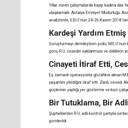
Yıllar süren çalışmalarda kayıp kadına dair he
ulaşılamadı. Antalya Emniyet Müdürlüğü Asayi
analizlerde, E.B.U.’nun 24-26 Kasım 2018 tarih
Kardeşi Yardım Etmiş
Soruşturmayı derinleştiren polis, M.E.U.’nun 
göre, R.U. cesedin saklanması ve delillerin 
Cinayeti İtiraf Etti, C
Eş zamanlı operasyonla gözaltına alınan M.E.
yaşamını yitirdiğini itiraf etti. Zanlı, ces
güçlerinin yaptığı yer gösterme ve kazı çalış
Bir Tutuklama, Bir Adl
Şüphelilerden R.U. adli kontrol şartıyla serbe
gönderildi.