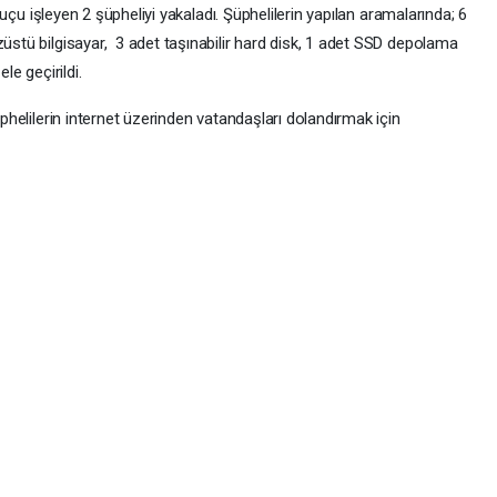
k suçu işleyen 2 şüpheliyi yakaladı. Şüphelilerin yapılan aramalarında; 6
züstü bilgisayar, 3 adet taşınabilir hard disk, 1 adet SSD depolama
le geçirildi.
üphelilerin internet üzerinden vatandaşları dolandırmak için