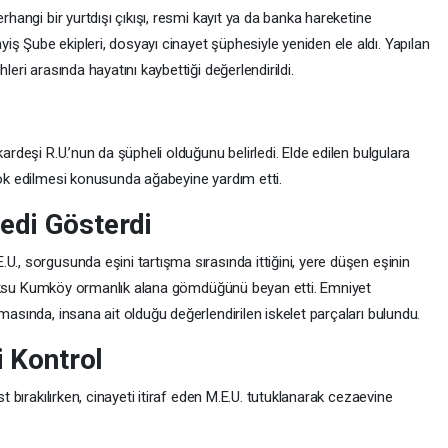
rhangi bir yurtdışı çıkışı, resmi kayıt ya da banka hareketine
ş Şube ekipleri, dosyayı cinayet şüphesiyle yeniden ele aldı. Yapılan
leri arasında hayatını kaybettiği değerlendirildi.
kardeşi R.U.’nun da şüpheli olduğunu belirledi. Elde edilen bulgulara
yok edilmesi konusunda ağabeyine yardım etti.
esedi Gösterdi
U., sorgusunda eşini tartışma sırasında ittiğini, yere düşen eşinin
edi Aksu Kumköy ormanlık alana gömdüğünü beyan etti. Emniyet
masında, insana ait olduğu değerlendirilen iskelet parçaları bulundu.
i Kontrol
st bırakılırken, cinayeti itiraf eden M.E.U. tutuklanarak cezaevine