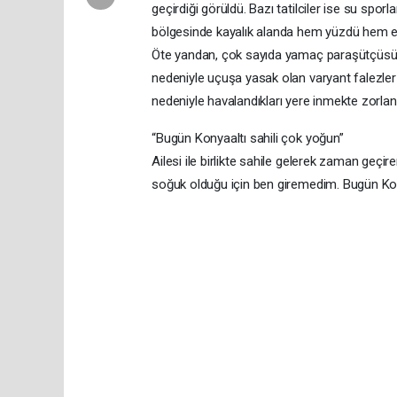
geçirdiği görüldü. Bazı tatilciler ise su sporla
bölgesinde kayalık alanda hem yüzdü hem e
Öte yandan, çok sayıda yamaç paraşütçüsün
nedeniyle uçuşa yasak olan varyant falezle
nedeniyle havalandıkları yere inmekte zorlan
“Bugün Konyaaltı sahili çok yoğun”
Ailesi ile birlikte sahile gelerek zaman geçi
soğuk olduğu için ben giremedim. Bugün Kony
kahramanmaraş seks hikayeleri