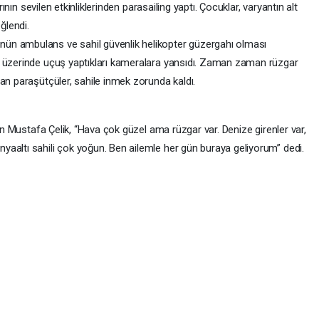
rının sevilen etkinliklerinden parasailing yaptı. Çocuklar, varyantın alt
ğlendi.
ün ambulans ve sahil güvenlik helikopter güzergahı olması
r üzerinde uçuş yaptıkları kameralara yansıdı. Zaman zaman rüzgar
an paraşütçüler, sahile inmek zorunda kaldı.
ren Mustafa Çelik, “Hava çok güzel ama rüzgar var. Denize girenler var,
aaltı sahili çok yoğun. Ben ailemle her gün buraya geliyorum” dedi.