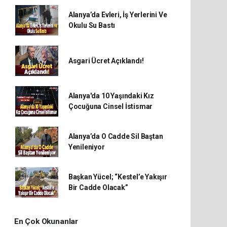
Alanya’da Evleri, İş Yerlerini Ve
Okulu Su Bastı
Asgari Ücret Açıklandı!
Alanya'da 10 Yaşındaki Kız
Çocuğuna Cinsel İstismar
Alanya’da O Cadde Sil Baştan
Yenileniyor
Başkan Yücel; “Kestel’e Yakışır
Bir Cadde Olacak”
En Çok Okunanlar