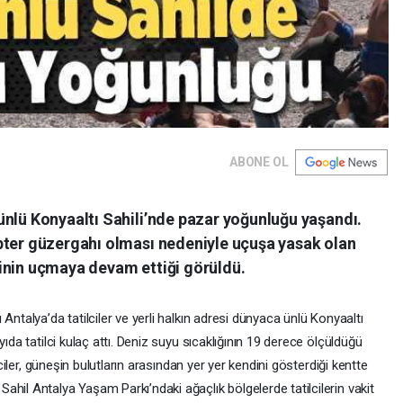
ABONE OL
ünlü Konyaaltı Sahili’nde pazar yoğunluğu yaşandı.
pter güzergahı olması nedeniyle uçuşa yasak olan
inin uçmaya devam ettiği görüldü.
Antalya’da tatilciler ve yerli halkın adresi dünyaca ünlü Konyaaltı
ıda tatilci kulaç attı. Deniz suyu sıcaklığının 19 derece ölçüldüğü
lciler, güneşin bulutların arasından yer yer kendini gösterdiği kentte
hil Antalya Yaşam Parkı’ndaki ağaçlık bölgelerde tatilcilerin vakit