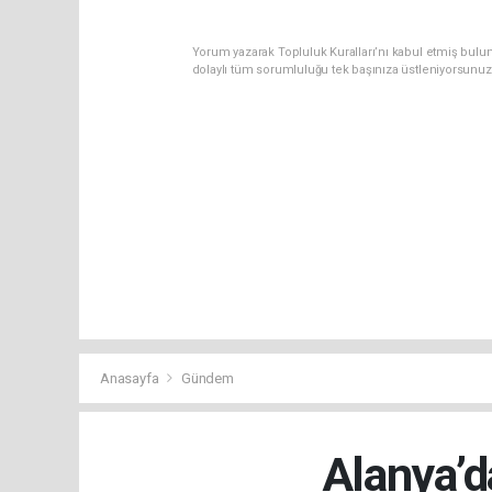
Yorum yazarak Topluluk Kuralları’nı kabul etmiş bulu
dolaylı tüm sorumluluğu tek başınıza üstleniyorsunuz
Anasayfa
Gündem
Alanya’d