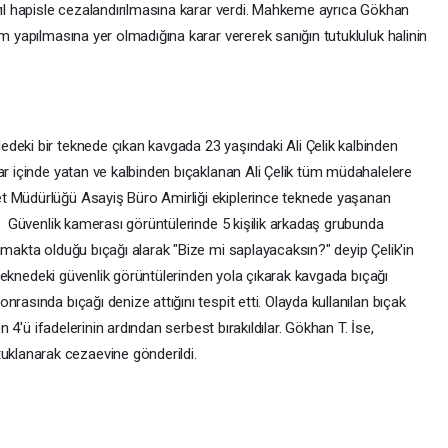
 yıl hapisle cezalandırılmasına karar verdi. Mahkeme ayrıca Gökhan
im yapılmasına yer olmadığına karar vererek sanığın tutukluluk halinin
deki bir teknede çıkan kavgada 23 yaşındaki Ali Çelik kalbinden
ar içinde yatan ve kalbinden bıçaklanan Ali Çelik tüm müdahalelere
t Müdürlüğü Asayiş Büro Amirliği ekiplerince teknede yaşanan
ı. Güvenlik kamerası görüntülerinde 5 kişilik arkadaş grubunda
amakta olduğu bıçağı alarak "Bize mi saplayacaksın?" deyip Çelik'in
ri teknedeki güvenlik görüntülerinden yola çıkarak kavgada bıçağı
rasında bıçağı denize attığını tespit etti. Olayda kullanılan bıçak
en 4'ü ifadelerinin ardından serbest bırakıldılar. Gökhan T. İse,
klanarak cezaevine gönderildi.