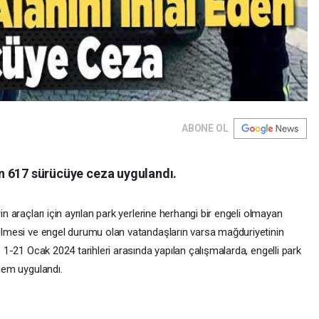
ABONE OL
bin 617 sürücüye ceza uygulandı.
in araçları için ayrılan park yerlerine herhangi bir engeli olmayan
ebilmesi ve engel durumu olan vatandaşların varsa mağduriyetinin
ı. 1-21 Ocak 2024 tarihleri arasında yapılan çalışmalarda, engelli park
şlem uygulandı.