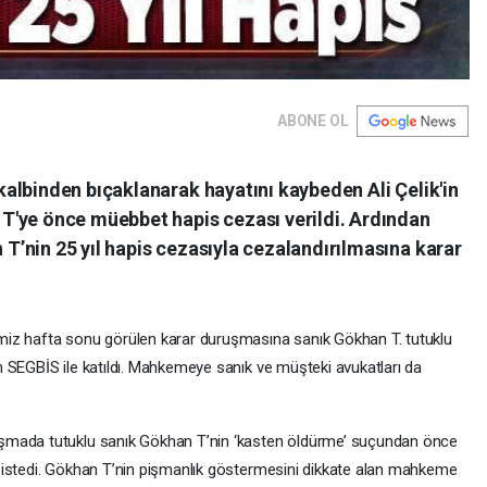
ABONE OL
albinden bıçaklanarak hayatını kaybeden Ali Çelik'in
T'ye önce müebbet hapis cezası verildi. Ardından
’nin 25 yıl hapis cezasıyla cezalandırılmasına karar
miz hafta sonu görülen karar duruşmasına sanık Gökhan T. tutuklu
 SEGBİS ile katıldı. Mahkemeye sanık ve müşteki avukatları da
şmada tutuklu sanık Gökhan T’nin ‘kasten öldürme’ suçundan önce
 istedi. Gökhan T’nin pişmanlık göstermesini dikkate alan mahkeme