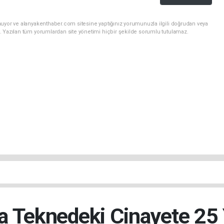
nuyor ve alanyakenthaber.com sitesine yaptığınız yorumunuzla ilgili doğrudan veya
. Yazılan tüm yorumlardan site yönetimi hiçbir şekilde sorumlu tutulamaz.
a Teknedeki Cinayete 25 