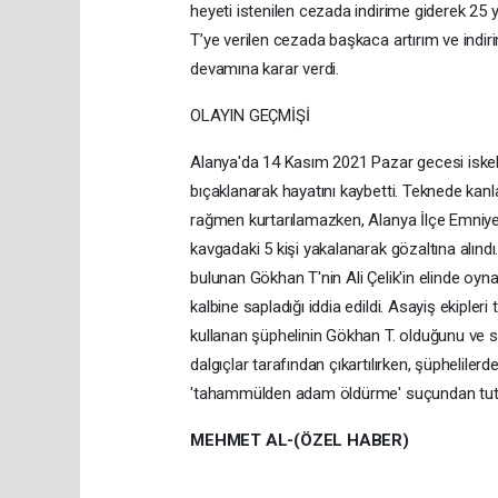
heyeti istenilen cezada indirime giderek 25
T’ye verilen cezada başkaca artırım ve indir
devamına karar verdi.
OLAYIN GEÇMİŞİ
Alanya'da 14 Kasım 2021 Pazar gecesi iskele
bıçaklanarak hayatını kaybetti. Teknede kanl
rağmen kurtarılamazken, Alanya İlçe Emniye
kavgadaki 5 kişi yakalanarak gözaltına alınd
bulunan Gökhan T'nin Ali Çelik'in elinde oyn
kalbine sapladığı iddia edildi. Asayiş ekiple
kullanan şüphelinin Gökhan T. olduğunu ve son
dalgıçlar tarafından çıkartılırken, şüphelilerd
'tahammülden adam öldürme' suçundan tutu
MEHMET AL
-(ÖZEL HABER)