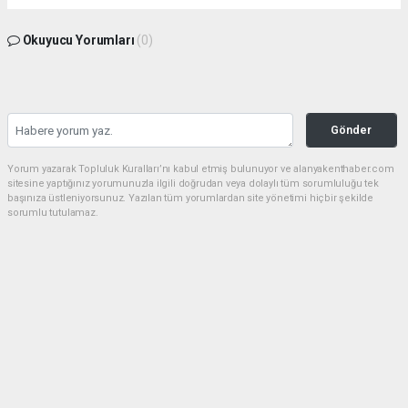
Okuyucu Yorumları
(0)
Gönder
Yorum yazarak Topluluk Kuralları’nı kabul etmiş bulunuyor ve alanyakenthaber.com
sitesine yaptığınız yorumunuzla ilgili doğrudan veya dolaylı tüm sorumluluğu tek
başınıza üstleniyorsunuz. Yazılan tüm yorumlardan site yönetimi hiçbir şekilde
sorumlu tutulamaz.