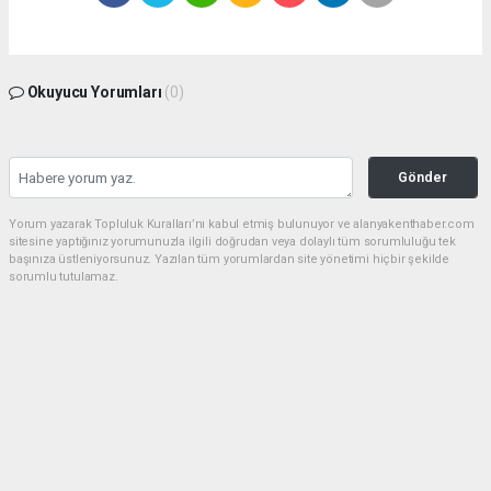
Okuyucu Yorumları
(0)
Gönder
Yorum yazarak Topluluk Kuralları’nı kabul etmiş bulunuyor ve alanyakenthaber.com
sitesine yaptığınız yorumunuzla ilgili doğrudan veya dolaylı tüm sorumluluğu tek
başınıza üstleniyorsunuz. Yazılan tüm yorumlardan site yönetimi hiçbir şekilde
sorumlu tutulamaz.