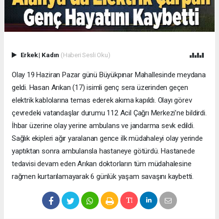
Erkek
|
Kadın
(Haberi Sesli Oku)
Olay 19 Haziran Pazar günü Büyükpınar Mahallesinde meydana
geldi. Hasan Arıkan (17) isimli genç sera üzerinden geçen
elektrik kablolarına temas ederek akıma kapıldı. Olayı görev
çevredeki vatandaşlar durumu 112 Acil Çağrı Merkezi’ne bildirdi.
İhbar üzerine olay yerine ambulans ve jandarma sevk edildi.
Sağlık ekipleri ağır yaralanan gence ilk müdahaleyi olay yerinde
yaptıktan sonra ambulansla hastaneye götürdü. Hastanede
tedavisi devam eden Arıkan doktorların tüm müdahalesine
rağmen kurtarılamayarak 6 günlük yaşam savaşını kaybetti.