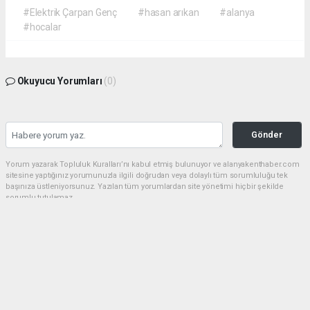
#Elektrik Çarpan Genç
#hasan arıkan
#alanya
#hocalar
Okuyucu Yorumları
(0)
Gönder
Yorum yazarak Topluluk Kuralları’nı kabul etmiş bulunuyor ve alanyakenthaber.com
sitesine yaptığınız yorumunuzla ilgili doğrudan veya dolaylı tüm sorumluluğu tek
başınıza üstleniyorsunuz. Yazılan tüm yorumlardan site yönetimi hiçbir şekilde
sorumlu tutulamaz.
haber paketi
haber scripti
haber yazılımı
Tüm hakları saklı tutulmaktadır.Copyright 2026©
Haber Yazılımı:
Web Aksiyon ®