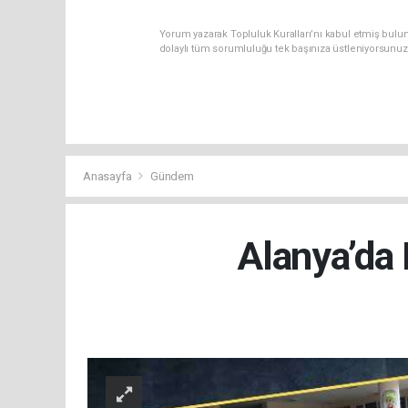
Yorum yazarak Topluluk Kuralları’nı kabul etmiş bulu
dolaylı tüm sorumluluğu tek başınıza üstleniyorsunuz
Anasayfa
Gündem
Alanya’da 