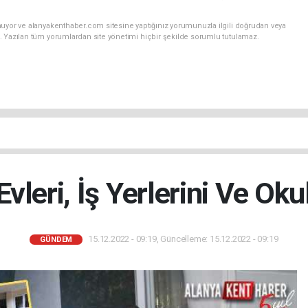
nuyor ve alanyakenthaber.com sitesine yaptığınız yorumunuzla ilgili doğrudan veya
. Yazılan tüm yorumlardan site yönetimi hiçbir şekilde sorumlu tutulamaz.
Evleri, İş Yerlerini Ve Oku
15.12.2022 - 09:19, Güncelleme: 15.12.2022 - 09:19
GÜNDEM