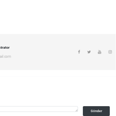
trator
il.com
Gönder