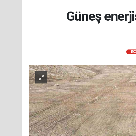
Güneş enerjis
EK