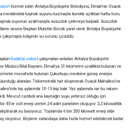
eskort
hizmet eden Antalya Büyükşehir Belediyesi, Elmalı’nın Ovacık
ca mevkiindeki kaynak suyunu kazmayla kürekle açtıkları hatta boru
 kaynak suyunun azalmasıyla susuzluk çekmeye başladı. Susuzluk
 halkının sesine Başkan Muhittin Böcek yanıt verdi. Antalya Büyükşehir
ı çalışmayla bölgenin su sorunu çözüldü.
apılan
Kadıköy eskort
çalışmaları anlatan Antalya Büyükşehir
e Müdürü Bilal Bayram, Elmalı’ya 51 kilometre uzaklıkta bulunan ve
kilometre mesafede bulunan Çukurkuyu mevkiine güneş enerjisi
ulunduğu alandan 7 kilometrelik hat döşenerek Ovacık Mahallesi’ne
lesi’nde kış aylarında 10-15 kişi kalır. Yaz aylarında ise bu rakam
ardı. Mevcut cazibeli ana kaynağın suyu yetersiz olduğu için
r 45’er volt enerji üreten 24 adet panelden oluşuyor. 2,2 kilowattlık
alıştırarak su basıyoruz. Toplamda 6 bin 200 kilowatt enerji elde
iş oluyoruz. Böylece vatandaşa daha fazla hizmet edebilecek kadar