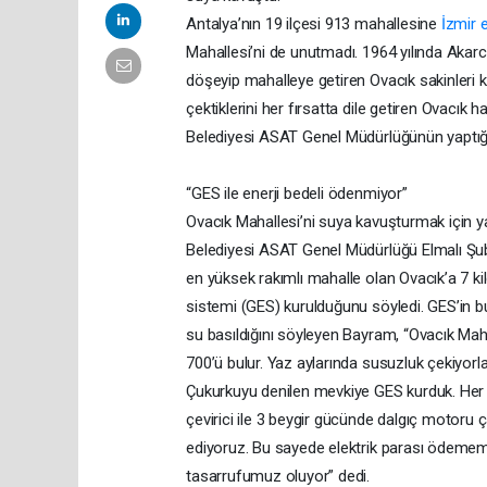
Antalya’nın 19 ilçesi 913 mahallesine
İzmir 
Mahallesi’ni de unutmadı. 1964 yılında Akar
döşeyip mahalleye getiren Ovacık sakinleri
çektiklerini her fırsatta dile getiren Ovacık
Belediyesi ASAT Genel Müdürlüğünün yaptığ
“GES ile enerji bedeli ödenmiyor”
Ovacık Mahallesi’ni suya kavuşturmak için y
Belediyesi ASAT Genel Müdürlüğü Elmalı Şub
en yüksek rakımlı mahalle olan Ovacık’a 7 
sistemi (GES) kurulduğunu söyledi. GES’in b
su basıldığını söyleyen Bayram, “Ovacık Mahal
700’ü bulur. Yaz aylarında susuzluk çekiyorl
Çukurkuyu denilen mevkiye GES kurduk. Her bi
çevirici ile 3 beygir gücünde dalgıç motoru ç
ediyoruz. Bu sayede elektrik parası ödemem
tasarrufumuz oluyor” dedi.