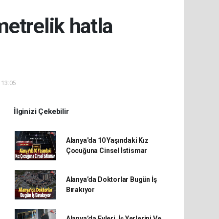
metrelik hatla
 13:05
İlginizi Çekebilir
Alanya'da 10 Yaşındaki Kız
Çocuğuna Cinsel İstismar
Alanya’da Doktorlar Bugün İş
Bırakıyor
Alanya’da Evleri, İş Yerlerini Ve