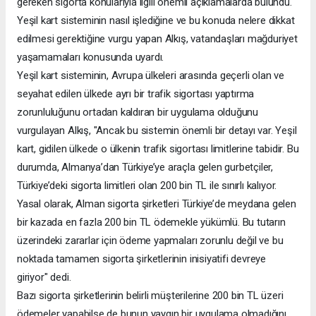
gereken sigorta konularıyla ilgili önemli açıklamalarda bulundu.
Yeşil kart sisteminin nasıl işlediğine ve bu konuda nelere dikkat
edilmesi gerektiğine vurgu yapan Alkış, vatandaşları mağduriyet
yaşamamaları konusunda uyardı.
Yeşil kart sisteminin, Avrupa ülkeleri arasında geçerli olan ve
seyahat edilen ülkede ayrı bir trafik sigortası yaptırma
zorunluluğunu ortadan kaldıran bir uygulama olduğunu
vurgulayan Alkış, "Ancak bu sistemin önemli bir detayı var. Yeşil
kart, gidilen ülkede o ülkenin trafik sigortası limitlerine tabidir. Bu
durumda, Almanya’dan Türkiye’ye araçla gelen gurbetçiler,
Türkiye’deki sigorta limitleri olan 200 bin TL ile sınırlı kalıyor.
Yasal olarak, Alman sigorta şirketleri Türkiye’de meydana gelen
bir kazada en fazla 200 bin TL ödemekle yükümlü. Bu tutarın
üzerindeki zararlar için ödeme yapmaları zorunlu değil ve bu
noktada tamamen sigorta şirketlerinin inisiyatifi devreye
giriyor" dedi.
Bazı sigorta şirketlerinin belirli müşterilerine 200 bin TL üzeri
ödemeler yapabilse de bunun yaygın bir uygulama olmadığını