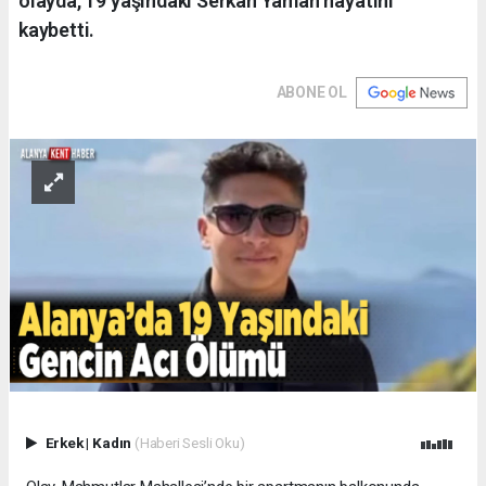
olayda, 19 yaşındaki Serkan Yaman hayatını
kaybetti.
ABONE OL
Erkek
|
Kadın
(Haberi Sesli Oku)