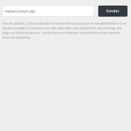
Gönder
Yorum yazarak Topluluk Kuralları’nı kabul etmiş bulunuyor ve alanyakenthaber.com
sitesine yaptığınız yorumunuzla ilgili doğrudan veya dolaylı tüm sorumluluğu tek
başınıza üstleniyorsunuz. Yazılan tüm yorumlardan site yönetimi hiçbir şekilde
sorumlu tutulamaz.