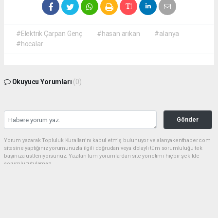
#Elektrik Çarpan Genç
#hasan arıkan
#alanya
#hocalar
Okuyucu Yorumları
(0)
Gönder
Yorum yazarak Topluluk Kuralları’nı kabul etmiş bulunuyor ve alanyakenthaber.com
sitesine yaptığınız yorumunuzla ilgili doğrudan veya dolaylı tüm sorumluluğu tek
başınıza üstleniyorsunuz. Yazılan tüm yorumlardan site yönetimi hiçbir şekilde
sorumlu tutulamaz.