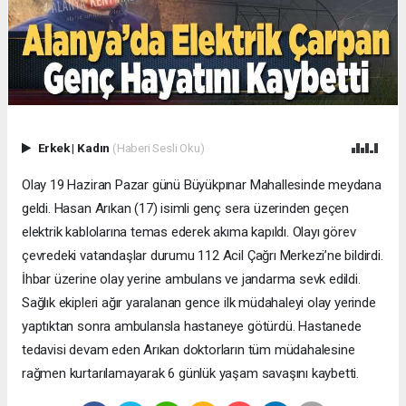
Erkek
|
Kadın
(Haberi Sesli Oku)
Olay 19 Haziran Pazar günü Büyükpınar Mahallesinde meydana
geldi. Hasan Arıkan (17) isimli genç sera üzerinden geçen
elektrik kablolarına temas ederek akıma kapıldı. Olayı görev
çevredeki vatandaşlar durumu 112 Acil Çağrı Merkezi’ne bildirdi.
İhbar üzerine olay yerine ambulans ve jandarma sevk edildi.
Sağlık ekipleri ağır yaralanan gence ilk müdahaleyi olay yerinde
yaptıktan sonra ambulansla hastaneye götürdü. Hastanede
tedavisi devam eden Arıkan doktorların tüm müdahalesine
rağmen kurtarılamayarak 6 günlük yaşam savaşını kaybetti.