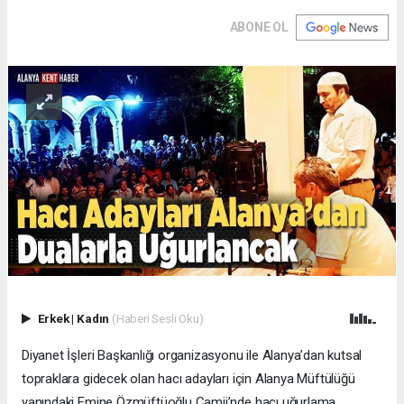
ABONE OL
Erkek
|
Kadın
(Haberi Sesli Oku)
Diyanet İşleri Başkanlığı organizasyonu ile Alanya’dan kutsal
topraklara gidecek olan hacı adayları için Alanya Müftülüğü
yanındaki Emine Özmüftüoğlu Camii’nde hacı uğurlama