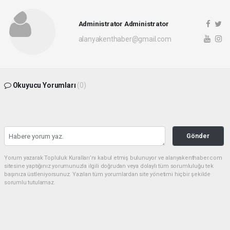
Administrator Administrator
alanyakenthaber@gmail.com
Okuyucu Yorumları
(0)
Gönder
Yorum yazarak Topluluk Kuralları’nı kabul etmiş bulunuyor ve alanyakenthaber.com
sitesine yaptığınız yorumunuzla ilgili doğrudan veya dolaylı tüm sorumluluğu tek
başınıza üstleniyorsunuz. Yazılan tüm yorumlardan site yönetimi hiçbir şekilde
sorumlu tutulamaz.