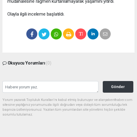
müdahalesine rağmen kurtarılamayarak yaşamını yitirdi.
Olayla ilgili inceleme başlatıldı.
Okuyucu Yorumları
(0)
Gönder
Yorum yazarak Topluluk Kuralları’nı kabul etmiş bulunuyor ve alanyakenthaber.com
sitesine yaptığınız yorumunuzla ilgili doğrudan veya dolaylı tüm sorumluluğu tek
başınıza üstleniyorsunuz. Yazılan tüm yorumlardan site yönetimi hiçbir şekilde
sorumlu tutulamaz.