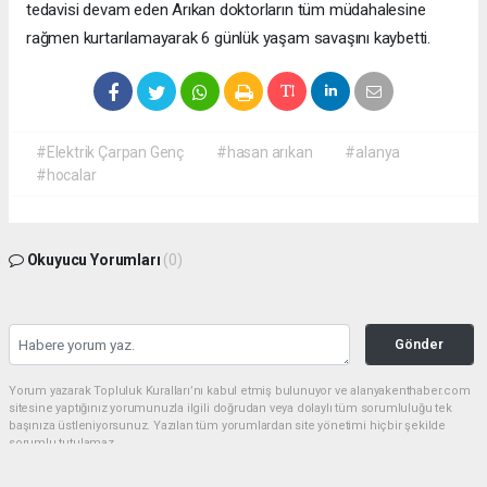
tedavisi devam eden Arıkan doktorların tüm müdahalesine
rağmen kurtarılamayarak 6 günlük yaşam savaşını kaybetti.
#Elektrik Çarpan Genç
#hasan arıkan
#alanya
#hocalar
Okuyucu Yorumları
(0)
Gönder
Yorum yazarak Topluluk Kuralları’nı kabul etmiş bulunuyor ve alanyakenthaber.com
sitesine yaptığınız yorumunuzla ilgili doğrudan veya dolaylı tüm sorumluluğu tek
başınıza üstleniyorsunuz. Yazılan tüm yorumlardan site yönetimi hiçbir şekilde
sorumlu tutulamaz.