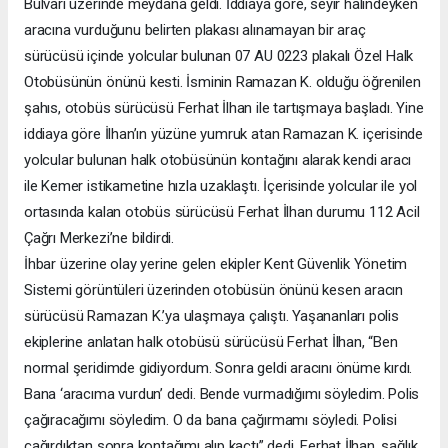
Bulvarı üzerinde meydana geldi. İddiaya göre, seyir halindeyken
aracına vurduğunu belirten plakası alınamayan bir araç
sürücüsü içinde yolcular bulunan 07 AU 0223 plakalı Özel Halk
Otobüsünün önünü kesti. İsminin Ramazan K. olduğu öğrenilen
şahıs, otobüs sürücüsü Ferhat İlhan ile tartışmaya başladı. Yine
iddiaya göre İlhan’ın yüzüne yumruk atan Ramazan K. içerisinde
yolcular bulunan halk otobüsünün kontağını alarak kendi aracı
ile Kemer istikametine hızla uzaklaştı. İçerisinde yolcular ile yol
ortasında kalan otobüs sürücüsü Ferhat İlhan durumu 112 Acil
Çağrı Merkezi’ne bildirdi.
İhbar üzerine olay yerine gelen ekipler Kent Güvenlik Yönetim
Sistemi görüntüleri üzerinden otobüsün önünü kesen aracın
sürücüsü Ramazan K.’ya ulaşmaya çalıştı. Yaşananları polis
ekiplerine anlatan halk otobüsü sürücüsü Ferhat İlhan, “Ben
normal şeridimde gidiyordum. Sonra geldi aracını önüme kırdı.
Bana ‘aracıma vurdun’ dedi. Bende vurmadığımı söyledim. Polis
çağıracağımı söyledim. O da bana çağırmamı söyledi. Polisi
çağırdıktan sonra kontağımı alıp kaçtı” dedi. Ferhat İlhan, sağlık