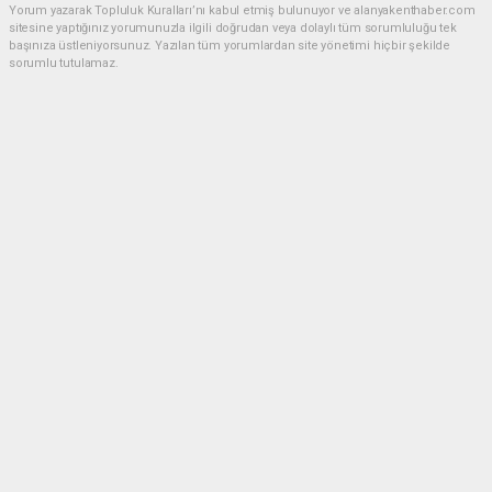
Yorum yazarak Topluluk Kuralları’nı kabul etmiş bulunuyor ve alanyakenthaber.com
sitesine yaptığınız yorumunuzla ilgili doğrudan veya dolaylı tüm sorumluluğu tek
başınıza üstleniyorsunuz. Yazılan tüm yorumlardan site yönetimi hiçbir şekilde
sorumlu tutulamaz.