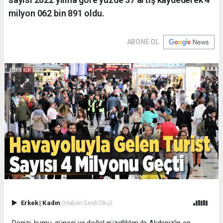
milyon 062 bin 891 oldu.
ABONE OL
Erkek
|
Kadın
(Haberi Sesli Oku)
Denizi, kumu, güneşi ve doğal güzellikleri ile Akdeniz’in en