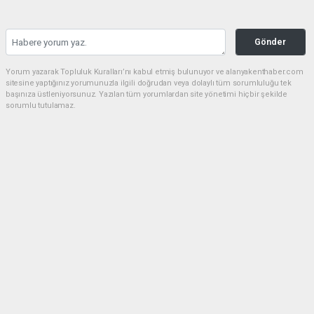
Gönder
Yorum yazarak Topluluk Kuralları’nı kabul etmiş bulunuyor ve alanyakenthaber.com
sitesine yaptığınız yorumunuzla ilgili doğrudan veya dolaylı tüm sorumluluğu tek
başınıza üstleniyorsunuz. Yazılan tüm yorumlardan site yönetimi hiçbir şekilde
sorumlu tutulamaz.