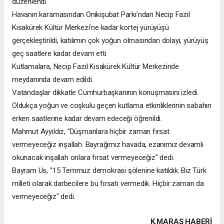
düzenlendi.
Havanın karamasından Onikişubat Parkı’ndan Necip Fazıl
Kısakürek Kültür Merkezi’ne kadar kortej yürüyüşü
gerçekleştirildi, katılımın çok yoğun olmasından dolayı, yürüyüş
geç saatlere kadar devam etti.
Kutlamalara, Necip Fazıl Kısakürek Kültür Merkezinde
meydanında devam edildi.
Vatandaşlar dikkatle Cumhurbaşkanının konuşmasını izledi.
Oldukça yoğun ve coşkulu geçen kutlama etkinliklerinin sabahın
erken saatlerine kadar devam edeceği öğrenildi.
Mahmut Ayyıldız, "Düşmanlara hiçbir zaman fırsat
vermeyeceğiz inşallah. Bayrağımız havada, ezanımız devamlı
okunacak inşallah onlara fırsat vermeyeceğiz" dedi.
Bayram Us, "15 Temmuz demokrasi şölenine katıldık. Biz Türk
milleti olarak darbecilere bu fırsatı vermedik. Hiçbir zaman da
vermeyeceğiz" dedi.
K.MARAŞ HABERİ