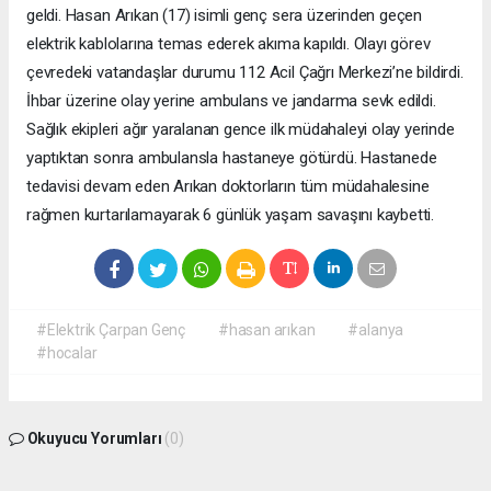
geldi. Hasan Arıkan (17) isimli genç sera üzerinden geçen
elektrik kablolarına temas ederek akıma kapıldı. Olayı görev
çevredeki vatandaşlar durumu 112 Acil Çağrı Merkezi’ne bildirdi.
İhbar üzerine olay yerine ambulans ve jandarma sevk edildi.
Sağlık ekipleri ağır yaralanan gence ilk müdahaleyi olay yerinde
yaptıktan sonra ambulansla hastaneye götürdü. Hastanede
tedavisi devam eden Arıkan doktorların tüm müdahalesine
rağmen kurtarılamayarak 6 günlük yaşam savaşını kaybetti.
#Elektrik Çarpan Genç
#hasan arıkan
#alanya
#hocalar
Okuyucu Yorumları
(0)