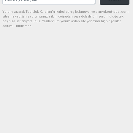
Yorum yazarak Topluluk Kuralları’nı kabul etmiş bulunuyor ve alanyakenthaber.com
sitesine yaptığınız yorumunuzla ilgili doğrudan veya dolaylı tüm sorumluluğu tek
başınıza üstleniyorsunuz. Yazılan tüm yorumlardan site yönetimi hiçbir şekilde
sorumlu tutulamaz.