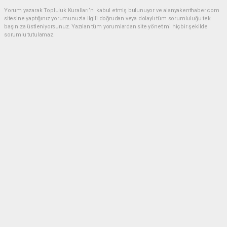
Yorum yazarak Topluluk Kuralları’nı kabul etmiş bulunuyor ve alanyakenthaber.com
sitesine yaptığınız yorumunuzla ilgili doğrudan veya dolaylı tüm sorumluluğu tek
başınıza üstleniyorsunuz. Yazılan tüm yorumlardan site yönetimi hiçbir şekilde
sorumlu tutulamaz.