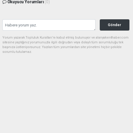
Okuyucu Yorumları
(0)
Gönder
Yorum yazarak Topluluk Kuralları’nı kabul etmiş bulunuyor ve alanyakenthaber.com
sitesine yaptığınız yorumunuzla ilgili doğrudan veya dolaylı tüm sorumluluğu tek
başınıza üstleniyorsunuz. Yazılan tüm yorumlardan site yönetimi hiçbir şekilde
sorumlu tutulamaz.