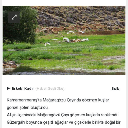
Erkek
|
Kadın
(Haberi Sesli Oku)
Kahramanmaraş’ta Mağaragözü Çayında göçmen kuşlar
görsel şölen oluşturdu.
Afşin ilçesindeki Mağaragözü Çayı göçmen kuşlarla renklendi.
Güzergâhı boyunca çeşitli ağaçlar ve çiçeklerle birlikte doğal bir