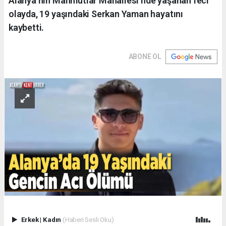
Alanya’nın Mahmutlar Mahallesi’nde yaşanan feci
olayda, 19 yaşındaki Serkan Yaman hayatını
kaybetti.
ABONE OL
Erkek
|
Kadın
(Haberi Sesli Oku)