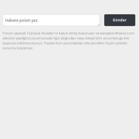
Gönder
Yorum yazarak Topluluk Kuralları’nı kabul etmiş bulunuyor ve alanyakenthaber.com
sitesine yaptığınız yorumunuzla ilgili doğrudan veya dolaylı tüm sorumluluğu tek
başınıza üstleniyorsunuz. Yazılan tüm yorumlardan site yönetimi hiçbir şekilde
sorumlu tutulamaz.