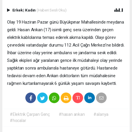
Erkek
|
Kadın
(Haberi Sesli Oku)
Olay 19 Haziran Pazar günü Büyükpınar Mahallesinde meydana
geldi. Hasan Arıkan (17) isimli genç sera üzerinden geçen
elektrik kablolarına temas ederek akıma kapıldı. Olayı görev
çevredeki vatandaşlar durumu 112 Acil Çağrı Merkezi’ne bildirdi.
İhbar üzerine olay yerine ambulans ve jandarma sevk edildi.
Sağlık ekipleri ağır yaralanan gence ilk müdahaleyi olay yerinde
yaptıktan sonra ambulansla hastaneye götürdü. Hastanede
tedavisi devam eden Arıkan doktorların tüm müdahalesine
rağmen kurtarılamayarak 6 günlük yaşam savaşını kaybetti.
#Elektrik Çarpan Genç
#hasan arıkan
#alanya
#hocalar