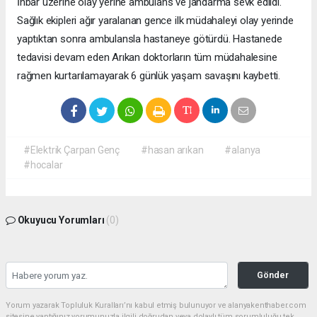
İhbar üzerine olay yerine ambulans ve jandarma sevk edildi.
Sağlık ekipleri ağır yaralanan gence ilk müdahaleyi olay yerinde
yaptıktan sonra ambulansla hastaneye götürdü. Hastanede
tedavisi devam eden Arıkan doktorların tüm müdahalesine
rağmen kurtarılamayarak 6 günlük yaşam savaşını kaybetti.
#Elektrik Çarpan Genç
#hasan arıkan
#alanya
#hocalar
Okuyucu Yorumları
(0)
Gönder
Yorum yazarak Topluluk Kuralları’nı kabul etmiş bulunuyor ve alanyakenthaber.com
sitesine yaptığınız yorumunuzla ilgili doğrudan veya dolaylı tüm sorumluluğu tek