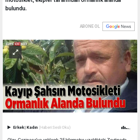
bulundu.
ABONE OL
Erkek
|
Kadın
(Haberi Sesli Oku)
Olay, Gazipaşa’ya yaklaşık 25 kilometre uzaklıktaki Zeytinada