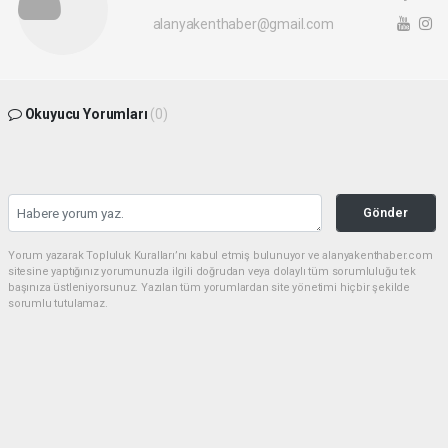
alanyakenthaber@gmail.com
Okuyucu Yorumları
(0)
Gönder
Yorum yazarak Topluluk Kuralları’nı kabul etmiş bulunuyor ve alanyakenthaber.com
sitesine yaptığınız yorumunuzla ilgili doğrudan veya dolaylı tüm sorumluluğu tek
başınıza üstleniyorsunuz. Yazılan tüm yorumlardan site yönetimi hiçbir şekilde
sorumlu tutulamaz.