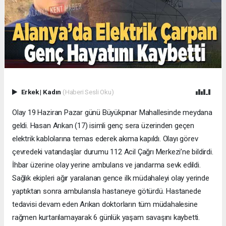
Erkek
|
Kadın
(Haberi Sesli Oku)
Olay 19 Haziran Pazar günü Büyükpınar Mahallesinde meydana
geldi. Hasan Arıkan (17) isimli genç sera üzerinden geçen
elektrik kablolarına temas ederek akıma kapıldı. Olayı görev
çevredeki vatandaşlar durumu 112 Acil Çağrı Merkezi’ne bildirdi.
İhbar üzerine olay yerine ambulans ve jandarma sevk edildi.
Sağlık ekipleri ağır yaralanan gence ilk müdahaleyi olay yerinde
yaptıktan sonra ambulansla hastaneye götürdü. Hastanede
tedavisi devam eden Arıkan doktorların tüm müdahalesine
rağmen kurtarılamayarak 6 günlük yaşam savaşını kaybetti.