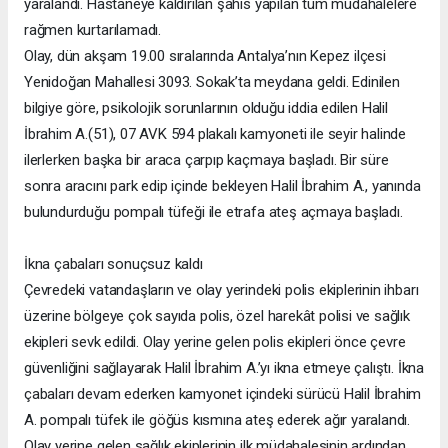
yaralandı. Hastaneye kaldırılan şahıs yapılan tüm müdahalelere
rağmen kurtarılamadı.
Olay, dün akşam 19.00 sıralarında Antalya’nın Kepez ilçesi
Yenidoğan Mahallesi 3093. Sokak’ta meydana geldi. Edinilen
bilgiye göre, psikolojik sorunlarının olduğu iddia edilen Halil
İbrahim A.(51), 07 AVK 594 plakalı kamyoneti ile seyir halinde
ilerlerken başka bir araca çarpıp kaçmaya başladı. Bir süre
sonra aracını park edip içinde bekleyen Halil İbrahim A., yanında
bulundurduğu pompalı tüfeği ile etrafa ateş açmaya başladı.
İkna çabaları sonuçsuz kaldı
Çevredeki vatandaşların ve olay yerindeki polis ekiplerinin ihbarı
üzerine bölgeye çok sayıda polis, özel harekât polisi ve sağlık
ekipleri sevk edildi. Olay yerine gelen polis ekipleri önce çevre
güvenliğini sağlayarak Halil İbrahim A.’yı ikna etmeye çalıştı. İkna
çabaları devam ederken kamyonet içindeki sürücü Halil İbrahim
A. pompalı tüfek ile göğüs kısmına ateş ederek ağır yaralandı.
Olay yerine gelen sağlık ekiplerinin ilk müdahalesinin ardından