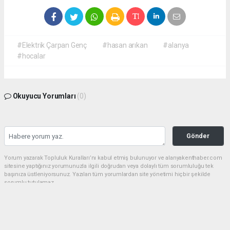
#Elektrik Çarpan Genç
#hasan arıkan
#alanya
#hocalar
Okuyucu Yorumları
(0)
Gönder
Yorum yazarak Topluluk Kuralları’nı kabul etmiş bulunuyor ve alanyakenthaber.com
sitesine yaptığınız yorumunuzla ilgili doğrudan veya dolaylı tüm sorumluluğu tek
başınıza üstleniyorsunuz. Yazılan tüm yorumlardan site yönetimi hiçbir şekilde
sorumlu tutulamaz.