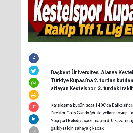
Başkent Üniversitesi Alanya Kestel
Türkiye Kupası’na 2. turdan katılan
atlayan Kestelspor, 3. turdaki rakib
Karşılaşma bugün saat 14.00’da Balıkesir’de
Direktör Galip Gündoğdu ile yollarını ayırıp F
Yeşilyurt Belediyespor maçını 3-0 kazanmay
galibiyet için sahaya çıkacak.