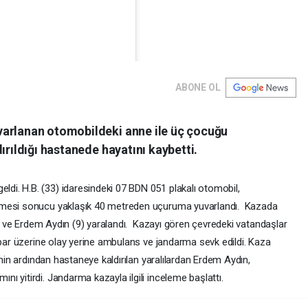
ABONE OL
varlanan otomobildeki anne ile üç çocuğu
ırıldığı hastanede hayatını kaybetti.
ylaştığı bir gönderi
i. H.B. (33) idaresindeki 07 BDN 051 plakalı otomobil,
tmesi sonucu yaklaşık 40 metreden uçuruma yuvarlandı. Kazada
(5) ve Erdem Aydın (9) yaralandı. Kazayı gören çevredeki vatandaşlar
hbar üzerine olay yerine ambulans ve jandarma sevk edildi. Kaza
inin ardından hastaneye kaldırılan yaralılardan Erdem Aydın,
 yitirdi. Jandarma kazayla ilgili inceleme başlattı.