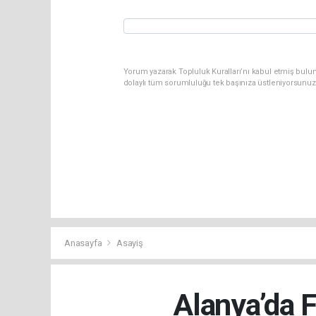
Yorum yazarak Topluluk Kuralları’nı kabul etmiş bulu
dolaylı tüm sorumluluğu tek başınıza üstleniyorsunuz
Anasayfa
Asayiş
Alanya’da 