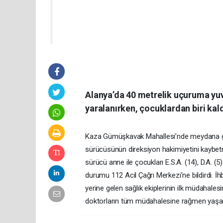
Alanya’da 40 metrelik uçuruma yu
yaralanırken, çocuklardan biri kald
Alanya Kent HABER (@alanyakenthaber)'in pa
Kaza Gümüşkavak Mahallesi’nde meydana geld
sürücüsünün direksiyon hakimiyetini kaybe
sürücü anne ile çocukları E.S.A. (14), D.A. 
durumu 112 Acil Çağrı Merkezi’ne bildirdi. İ
yerine gelen sağlık ekiplerinin ilk müdahales
doktorların tüm müdahalesine rağmen yaşamını