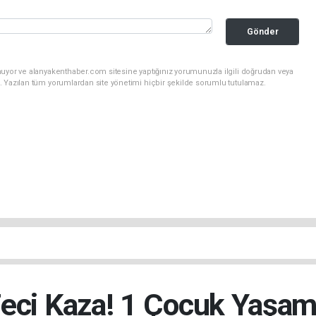
Gönder
nuyor ve alanyakenthaber.com sitesine yaptığınız yorumunuzla ilgili doğrudan veya
. Yazılan tüm yorumlardan site yönetimi hiçbir şekilde sorumlu tutulamaz.
Feci Kaza! 1 Çocuk Yaşamı