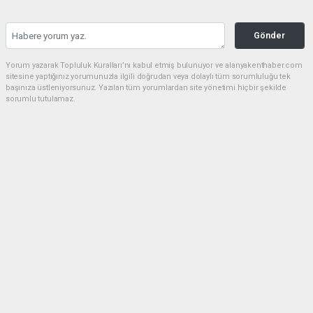
Gönder
Yorum yazarak Topluluk Kuralları’nı kabul etmiş bulunuyor ve alanyakenthaber.com
sitesine yaptığınız yorumunuzla ilgili doğrudan veya dolaylı tüm sorumluluğu tek
başınıza üstleniyorsunuz. Yazılan tüm yorumlardan site yönetimi hiçbir şekilde
sorumlu tutulamaz.