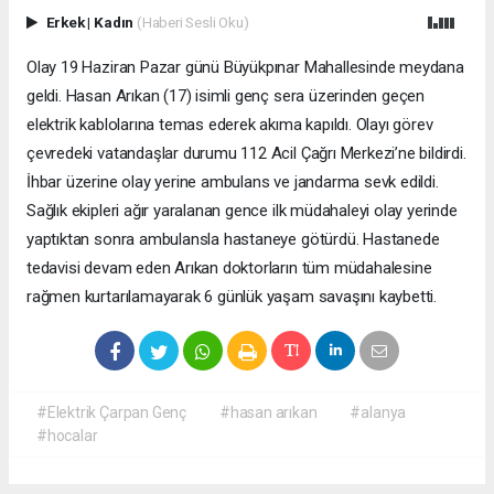
Erkek
|
Kadın
(Haberi Sesli Oku)
Olay 19 Haziran Pazar günü Büyükpınar Mahallesinde meydana
geldi. Hasan Arıkan (17) isimli genç sera üzerinden geçen
elektrik kablolarına temas ederek akıma kapıldı. Olayı görev
çevredeki vatandaşlar durumu 112 Acil Çağrı Merkezi’ne bildirdi.
İhbar üzerine olay yerine ambulans ve jandarma sevk edildi.
Sağlık ekipleri ağır yaralanan gence ilk müdahaleyi olay yerinde
yaptıktan sonra ambulansla hastaneye götürdü. Hastanede
tedavisi devam eden Arıkan doktorların tüm müdahalesine
rağmen kurtarılamayarak 6 günlük yaşam savaşını kaybetti.
#Elektrik Çarpan Genç
#hasan arıkan
#alanya
#hocalar