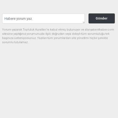
Gönder
Yorum yazarak Topluluk Kuralları’nı kabul etmiş bulunuyor ve alanyakenthaber.com
sitesine yaptığınız yorumunuzla ilgili doğrudan veya dolaylı tüm sorumluluğu tek
başınıza üstleniyorsunuz. Yazılan tüm yorumlardan site yönetimi hiçbir şekilde
sorumlu tutulamaz.