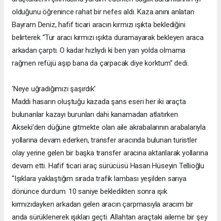
olduğunu öğrenince rahat bir nefes aldı. Kaza anını anlatan
Bayram Deniz, hafif ticari aracın kırmızı ışıkta beklediğini
belirterek “Tur aracı kırmızı ışıkta duramayarak bekleyen araca
arkadan çarptı. O kadar hızlıydı ki ben yan yolda olmama
rağmen refüjü aşıp bana da çarpacak diye korktum” dedi.
‘Neye uğradığımızı şaşırdık’
Maddi hasarın oluştuğu kazada şans eseri her iki araçta
bulunanlar kazayı burunları dahi kanamadan atlatırken
Akseki’den düğüne gitmekte olan aile akrabalarının arabalarıyla
yollarına devam ederken, transfer aracında bulunan turistler
olay yerine gelen bir başka transfer aracına aktarılarak yollarına
devam etti. Hafif ticari araç sürücüsü Hasan Hüseyin Tellioğlu
“Işıklara yaklaştığım sırada trafik lambası yeşilden sarıya
dönünce durdum. 10 saniye bekledikten sonra ışık
kırmızıdayken arkadan gelen aracın çarpmasıyla aracım bir
anda sürüklenerek ışıkları geçti. Allahtan araçtaki aileme bir şey