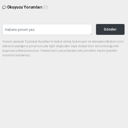
Okuyucu Yorumları
(0)
Gönder
Yorum yazarak Topluluk Kuralları’nı kabul etmiş bulunuyor ve alanyakenthaber.com
sitesine yaptığınız yorumunuzla ilgili doğrudan veya dolaylı tüm sorumluluğu tek
başınıza üstleniyorsunuz. Yazılan tüm yorumlardan site yönetimi hiçbir şekilde
sorumlu tutulamaz.