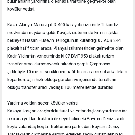
bulunanların yardımına o esnada traktörle geçmekte olan
köylüler yetişti.
Kaza, Alanya-Manavgat D-400 karayolu üzerinde Tekandız
mevkiinde meydana geldi. Kavşak sisteminde kırmızı ışıkta
bekleyen Hasan Hüseyin Tellioğlu’nun kullandığı 07 AOB 244
plakalı hafif ticari araca, Alanya istikametinden gelmekte olan
Kadir Yıldırım’ın yönetiminde ki 07 BMF 953 plakalı turizm
transfer aracı duramayarak arkadan çarptı. Çarpmanın
şiddetiyle 10 metre sürüklenen hafif ticari aracın sol arka tekeri
koparken, aşırı hızlı olduğu görülen ve içerisinde turistlerin
olduğu transfer aracı yaklaşık 100 metre ileride durabildi.
Yardıma yoldan geçen köylüler yetişti
Kazaya karışan araçlardaki turist ve vatandaşların yardımına ise
o sırada yoldan traktörü ile seyir halindeki Bayram Deniz isimli
köylü vatandaş koştu. Traktörünü park eden Bayram Deniz,
araçtakilerin çıkmasına yardım ederken sağlık durumlarının iyi