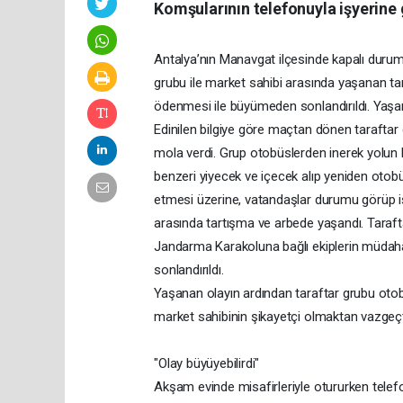
Komşularının telefonuyla işyerine
Antalya’nın Manavgat ilçesinde kapalı duru
grubu ile market sahibi arasında yaşanan ta
ödenmesi ile büyümeden sonlandırıldı. Yaşa
Edinilen bilgiye göre maçtan dönen taraftar
mola verdi. Grup otobüslerden inerek yolun 
benzeri yiyecek ve içecek alıp yeniden otobü
etmesi üzerine, vatandaşlar durumu görüp işy
arasında tartışma ve arbede yaşandı. Taraft
Jandarma Karakoluna bağlı ekiplerin müdah
sonlandırıldı.
Yaşanan olayın ardından taraftar grubu otob
market sahibinin şikayetçi olmaktan vazgeçti
"Olay büyüyebilirdi"
Akşam evinde misafirleriyle otururken telefo