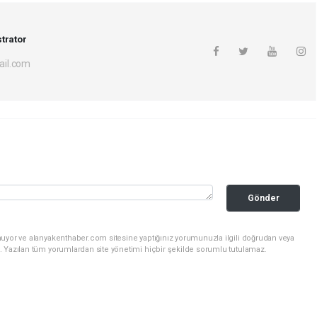
trator
il.com
Gönder
nuyor ve alanyakenthaber.com sitesine yaptığınız yorumunuzla ilgili doğrudan veya
. Yazılan tüm yorumlardan site yönetimi hiçbir şekilde sorumlu tutulamaz.