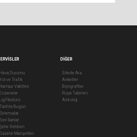
ERVİSLER
DİĞER
Hava Durumu
Sitede Ara
Yol ve Trafik
Anketler
Namaz Vakitleri
Biyografiler
Eczaneler
Rüya Tabirleri
Lig Fikstürü
Astroloji
Tarihte Bugün
Sinemalar
Seri İlanlar
Şehir Rehberi
Gazete Manşetleri