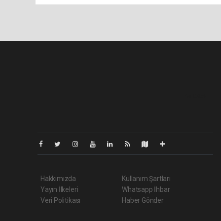
Pro-0.064
Hakkımızda
Kullanım Şartları
Yayın İlkeleri
Whatsapp İhbar
Veri Politikası
Haber Gönder