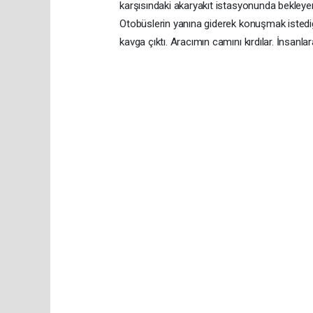
karşısındaki akaryakıt istasyonunda bekleyen
Otobüslerin yanına giderek konuşmak istedi
kavga çıktı. Aracımın camını kırdılar. İnsanla