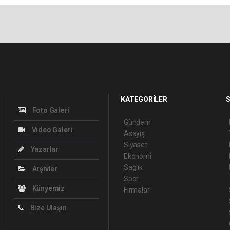
KATEGORİLER
S
Foto Galeri
Gündem
Video Galeri
Asayiş
Siyaset
Yazarlar
Ekonomi
Sağlık
Arşivler
Spor
Künyemiz
Firmalar
Bize Ulaşın