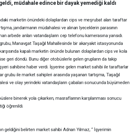
 geldi, müdahale edince bir dayak yemediği kaldı
mdaki marketin önündeki dolaplardan cips ve meşrubat alan taraftar
rtışma, jandarmanın müdahalesi ve alınan lyeceklerin parasının
nan arbede anları vatandaşların cep telefonu kamerasına yansıdı.
 grubu, Manavgat Taşağıl Mahallesinde bir akaryakıt istasyonunda
karşısında kapalı marketin önünde bulunan dolaplardan cips ve kola
se geri döndü. Bunu diğer otobüslerle gelen grupların da takip
eri sahibine haber verdi. İşyerine gelen market sahibi ile taraftarlar
ar grubu ile market sahipleri arasında yaşanan tartışma, Taşağıl
alesi ve olay yerindeki vatandaşların çabaları sonucunda büyümeden
üslere binerek yola çıkarken, masraflarının karşılanması sonucu
ği öğrenildi.
n geldiğini belirten market sahibi Adnan Yılmaz, “ İşyerimin