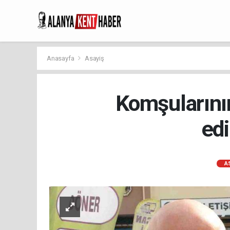
Anasayfa
Asayiş
Komşularının
edi
A