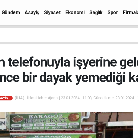
Gündem
Asayiş
Siyaset
Ekonomi
Sağlık
Spor
Firmal
 telefonuyla işyerine ge
nce bir dayak yemediği k
(İHA) - İhlas Haber Ajansı | 23.01.2024 - 11:03, Güncelleme: 23.01.2024 - 
SAYIŞ