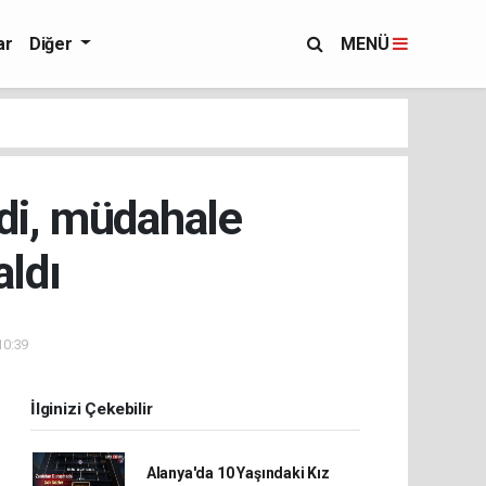
ar
Diğer
MENÜ
ldi, müdahale
aldı
10:39
İlginizi Çekebilir
Alanya'da 10 Yaşındaki Kız