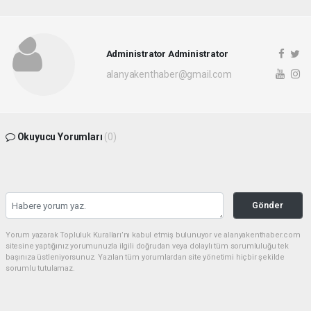
Administrator Administrator
alanyakenthaber@gmail.com
Okuyucu Yorumları
(0)
Gönder
Yorum yazarak Topluluk Kuralları’nı kabul etmiş bulunuyor ve alanyakenthaber.com
sitesine yaptığınız yorumunuzla ilgili doğrudan veya dolaylı tüm sorumluluğu tek
başınıza üstleniyorsunuz. Yazılan tüm yorumlardan site yönetimi hiçbir şekilde
sorumlu tutulamaz.