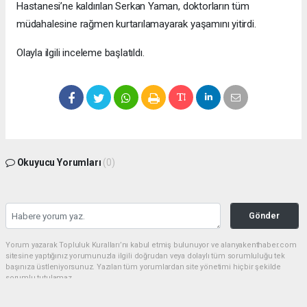
Hastanesi’ne kaldırılan Serkan Yaman, doktorların tüm
müdahalesine rağmen kurtarılamayarak yaşamını yitirdi.
Olayla ilgili inceleme başlatıldı.
Okuyucu Yorumları
(0)
Gönder
Yorum yazarak Topluluk Kuralları’nı kabul etmiş bulunuyor ve alanyakenthaber.com
sitesine yaptığınız yorumunuzla ilgili doğrudan veya dolaylı tüm sorumluluğu tek
başınıza üstleniyorsunuz. Yazılan tüm yorumlardan site yönetimi hiçbir şekilde
sorumlu tutulamaz.