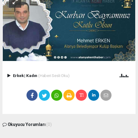
Erkek
|
Kadın
(Haberi Sesli Oku)
Okuyucu Yorumları
(0)