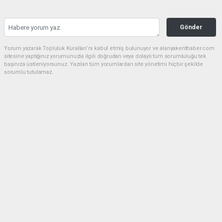
Gönder
Yorum yazarak Topluluk Kuralları’nı kabul etmiş bulunuyor ve alanyakenthaber.com
sitesine yaptığınız yorumunuzla ilgili doğrudan veya dolaylı tüm sorumluluğu tek
başınıza üstleniyorsunuz. Yazılan tüm yorumlardan site yönetimi hiçbir şekilde
sorumlu tutulamaz.