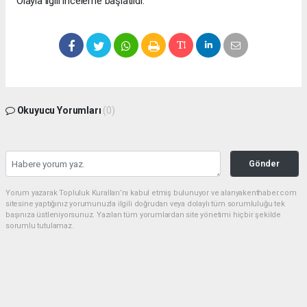
Olayla ilgili inceleme başlatıldı.
Okuyucu Yorumları
(0)
Gönder
Yorum yazarak Topluluk Kuralları’nı kabul etmiş bulunuyor ve alanyakenthaber.com
sitesine yaptığınız yorumunuzla ilgili doğrudan veya dolaylı tüm sorumluluğu tek
başınıza üstleniyorsunuz. Yazılan tüm yorumlardan site yönetimi hiçbir şekilde
sorumlu tutulamaz.