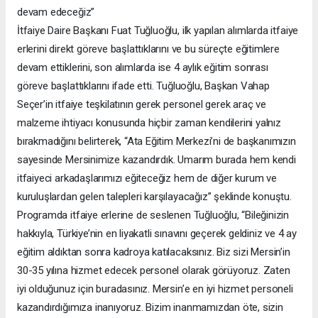
devam edeceğiz”
İtfaiye Daire Başkanı Fuat Tuğluoğlu, ilk yapılan alımlarda itfaiye
erlerini direkt göreve başlattıklarını ve bu süreçte eğitimlere
devam ettiklerini, son alımlarda ise 4 aylık eğitim sonrası
göreve başlattıklarını ifade etti. Tuğluoğlu, Başkan Vahap
Seçer’in itfaiye teşkilatının gerek personel gerek araç ve
malzeme ihtiyacı konusunda hiçbir zaman kendilerini yalnız
bırakmadığını belirterek, “Ata Eğitim Merkezi’ni de başkanımızın
sayesinde Mersinimize kazandırdık. Umarım burada hem kendi
itfaiyeci arkadaşlarımızı eğiteceğiz hem de diğer kurum ve
kuruluşlardan gelen talepleri karşılayacağız” şeklinde konuştu.
Programda itfaiye erlerine de seslenen Tuğluoğlu, “Bileğinizin
hakkıyla, Türkiye’nin en liyakatli sınavını geçerek geldiniz ve 4 ay
eğitim aldıktan sonra kadroya katılacaksınız. Biz sizi Mersin’in
30-35 yılına hizmet edecek personel olarak görüyoruz. Zaten
iyi olduğunuz için buradasınız. Mersin’e en iyi hizmet personeli
kazandırdığımıza inanıyoruz. Bizim inanmamızdan öte, sizin