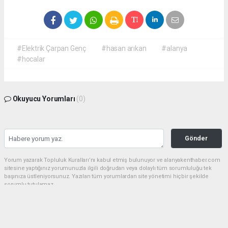
#Elektrik Çarpan Genç
#hasan arıkan
#alanya
#hocalar
Okuyucu Yorumları
(0)
Gönder
Yorum yazarak Topluluk Kuralları’nı kabul etmiş bulunuyor ve alanyakenthaber.com
sitesine yaptığınız yorumunuzla ilgili doğrudan veya dolaylı tüm sorumluluğu tek
başınıza üstleniyorsunuz. Yazılan tüm yorumlardan site yönetimi hiçbir şekilde
sorumlu tutulamaz.