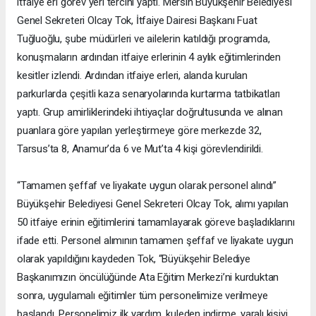
itfaiye eri görev yeri tercihi yaptı. Mersin Büyükşehir Belediyesi
Genel Sekreteri Olcay Tok, İtfaiye Dairesi Başkanı Fuat
Tuğluoğlu, şube müdürleri ve ailelerin katıldığı programda,
konuşmaların ardından itfaiye erlerinin 4 aylık eğitimlerinden
kesitler izlendi. Ardından itfaiye erleri, alanda kurulan
parkurlarda çeşitli kaza senaryolarında kurtarma tatbikatları
yaptı. Grup amirliklerindeki ihtiyaçlar doğrultusunda ve alınan
puanlara göre yapılan yerleştirmeye göre merkezde 32,
Tarsus’ta 8, Anamur’da 6 ve Mut’ta 4 kişi görevlendirildi.
“Tamamen şeffaf ve liyakate uygun olarak personel alındı”
Büyükşehir Belediyesi Genel Sekreteri Olcay Tok, alımı yapılan
50 itfaiye erinin eğitimlerini tamamlayarak göreve başladıklarını
ifade etti. Personel alımının tamamen şeffaf ve liyakate uygun
olarak yapıldığını kaydeden Tok, “Büyükşehir Belediye
Başkanımızın öncülüğünde Ata Eğitim Merkezi’ni kurduktan
sonra, uygulamalı eğitimler tüm personelimize verilmeye
başlandı. Personelimiz ilk yardım, kuleden indirme, yaralı kişiyi