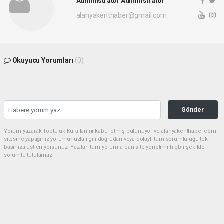
Administrator Administrator
alanyakenthaber@gmail.com
Okuyucu Yorumları
(0)
Gönder
Yorum yazarak Topluluk Kuralları’nı kabul etmiş bulunuyor ve alanyakenthaber.com
sitesine yaptığınız yorumunuzla ilgili doğrudan veya dolaylı tüm sorumluluğu tek
başınıza üstleniyorsunuz. Yazılan tüm yorumlardan site yönetimi hiçbir şekilde
sorumlu tutulamaz.