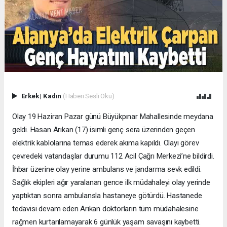
Erkek
|
Kadın
(Haberi Sesli Oku)
Olay 19 Haziran Pazar günü Büyükpınar Mahallesinde meydana
geldi. Hasan Arıkan (17) isimli genç sera üzerinden geçen
elektrik kablolarına temas ederek akıma kapıldı. Olayı görev
çevredeki vatandaşlar durumu 112 Acil Çağrı Merkezi’ne bildirdi.
İhbar üzerine olay yerine ambulans ve jandarma sevk edildi.
Sağlık ekipleri ağır yaralanan gence ilk müdahaleyi olay yerinde
yaptıktan sonra ambulansla hastaneye götürdü. Hastanede
tedavisi devam eden Arıkan doktorların tüm müdahalesine
rağmen kurtarılamayarak 6 günlük yaşam savaşını kaybetti.