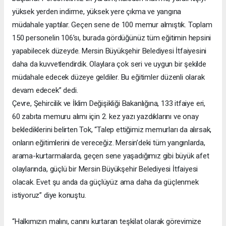
yüksek yerden indirme, yüksek yere çıkma ve yangına
müdahale yaptılar. Geçen sene de 100 memur almıştık. Toplam
150 personelin 106’sı, burada gördüğünüz tüm eğitimin hepsini
yapabilecek düzeyde. Mersin Büyükşehir Belediyesi İtfaiyesini
daha da kuvvetlendirdik. Olaylara çok seri ve uygun bir şekilde
müdahale edecek düzeye geldiler. Bu eğitimler düzenli olarak
devam edecek” dedi.
Çevre, Şehircilik ve İklim Değişikliği Bakanlığına, 133 itfaiye eri,
60 zabıta memuru alımı için 2. kez yazı yazdıklarını ve onay
beklediklerini belirten Tok, “Talep ettiğimiz memurları da alırsak,
onların eğitimlerini de vereceğiz. Mersin’deki tüm yangınlarda,
arama-kurtarmalarda, geçen sene yaşadığımız gibi büyük afet
olaylarında, güçlü bir Mersin Büyükşehir Belediyesi İtfaiyesi
olacak. Evet şu anda da güçlüyüz ama daha da güçlenmek
istiyoruz” diye konuştu.
“Halkımızın malını, canını kurtaran teşkilat olarak görevimize