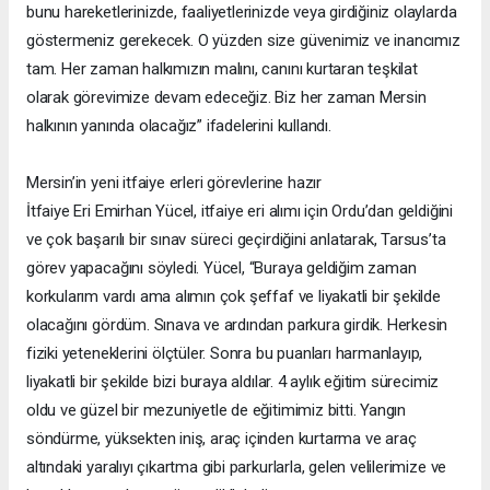
bunu hareketlerinizde, faaliyetlerinizde veya girdiğiniz olaylarda
göstermeniz gerekecek. O yüzden size güvenimiz ve inancımız
tam. Her zaman halkımızın malını, canını kurtaran teşkilat
olarak görevimize devam edeceğiz. Biz her zaman Mersin
halkının yanında olacağız” ifadelerini kullandı.
Mersin’in yeni itfaiye erleri görevlerine hazır
İtfaiye Eri Emirhan Yücel, itfaiye eri alımı için Ordu’dan geldiğini
ve çok başarılı bir sınav süreci geçirdiğini anlatarak, Tarsus’ta
görev yapacağını söyledi. Yücel, “Buraya geldiğim zaman
korkularım vardı ama alımın çok şeffaf ve liyakatli bir şekilde
olacağını gördüm. Sınava ve ardından parkura girdik. Herkesin
fiziki yeteneklerini ölçtüler. Sonra bu puanları harmanlayıp,
liyakatli bir şekilde bizi buraya aldılar. 4 aylık eğitim sürecimiz
oldu ve güzel bir mezuniyetle de eğitimimiz bitti. Yangın
söndürme, yüksekten iniş, araç içinden kurtarma ve araç
altındaki yaralıyı çıkartma gibi parkurlarla, gelen velilerimize ve