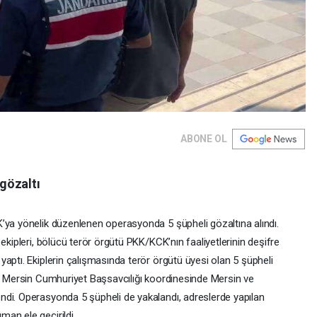
ABONE OL
gözaltı
’ya yönelik düzenlenen operasyonda 5 şüpheli gözaltına alındı.
ekipleri, bölücü terör örgütü PKK/KCK’nın faaliyetlerinin deşifre
aptı. Ekiplerin çalışmasında terör örgütü üyesi olan 5 şüpheli
la Mersin Cumhuriyet Başsavcılığı koordinesinde Mersin ve
ndi. Operasyonda 5 şüpheli de yakalandı, adreslerde yapılan
an ele geçirildi.