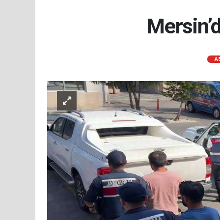
Mersin’
A