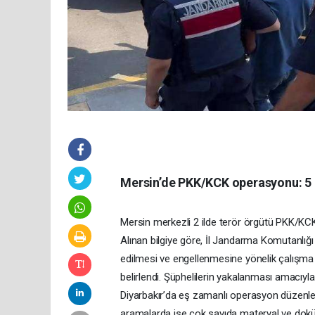
Mersin’de PKK/KCK operasyonu: 5 
Mersin merkezli 2 ilde terör örgütü PKK/KCK
Alınan bilgiye göre, İl Jandarma Komutanlığı 
edilmesi ve engellenmesine yönelik çalışma y
belirlendi. Şüphelilerin yakalanması amacıy
Diyarbakır’da eş zamanlı operasyon düzenle
aramalarda ise çok sayıda materyal ve doküm