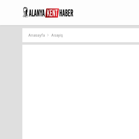
Anasayfa
Asayiş