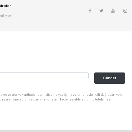
trator
il.com
Gönder
nuyor ve alanyakenthaber.com sitesine yaptığınız yorumunuzla ilgili doğrudan veya
. Yazılan tüm yorumlardan site yönetimi hiçbir şekilde sorumlu tutulamaz.