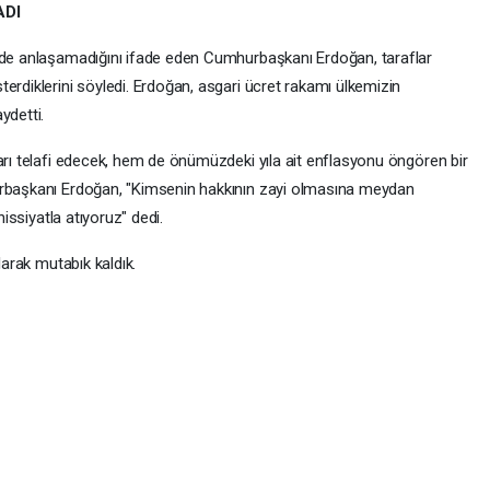
ADI
inde anlaşamadığını ifade eden Cumhurbaşkanı Erdoğan, taraflar
erdiklerini söyledi. Erdoğan, asgari ücret rakamı ülkemizin
detti.
arı telafi edecek, hem de önümüzdeki yıla ait enflasyonu öngören bir
urbaşkanı Erdoğan, "Kimsenin hakkının zayi olmasına meydan
hissiyatla atıyoruz" dedi.
larak mutabık kaldık.