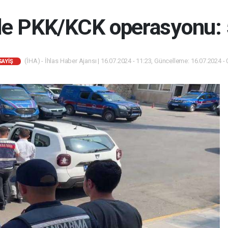
de PKK/KCK operasyonu: 5
(İHA) - İhlas Haber Ajansı | 16.07.2024 - 11:23, Güncelleme: 16.07.2024 - 
SAYIŞ