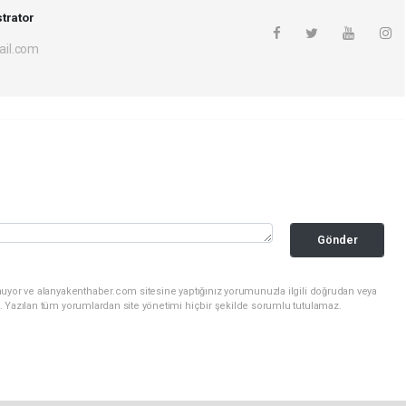
trator
il.com
Gönder
nuyor ve alanyakenthaber.com sitesine yaptığınız yorumunuzla ilgili doğrudan veya
. Yazılan tüm yorumlardan site yönetimi hiçbir şekilde sorumlu tutulamaz.