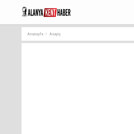
Anasayfa
Asayiş