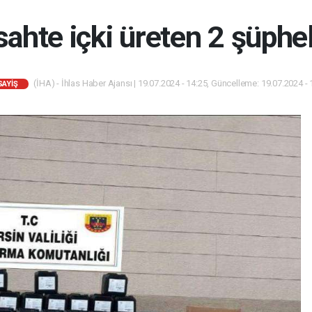
sahte içki üreten 2 şüphel
(İHA) - İhlas Haber Ajansı | 19.07.2024 - 14:25, Güncelleme: 19.07.2024 - 
SAYIŞ