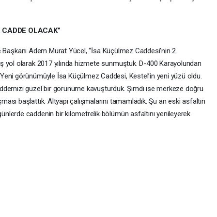
İR CADDE OLACAK”
ediye Başkanı Adem Murat Yücel, “İsa Küçülmez Caddesi’nin 2
üş yol olarak 2017 yılında hizmete sunmuştuk. D-400 Karayolundan
Yeni görünümüyle İsa Küçülmez Caddesi, Kestel’in yeni yüzü oldu.
addemizi güzel bir görünüme kavuşturduk. Şimdi ise merkeze doğru
ası başlattık. Altyapı çalışmalarını tamamladık. Şu an eski asfaltın
nlerde caddenin bir kilometrelik bölümün asfaltını yenileyerek