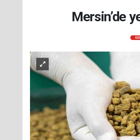
Mersin’de y
GÜ