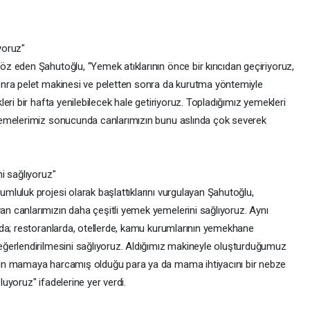
yoruz"
 eden Şahutoğlu, "Yemek atıklarının önce bir kırıcıdan geçiriyoruz,
nra pelet makinesi ve peletten sonra da kurutma yöntemiyle
eri bir hafta yenilebilecek hale getiriyoruz. Topladığımız yemekleri
nemelerimiz sonucunda canlarımızın bunu aslında çok severek
i sağlıyoruz"
luluk projesi olarak başlattıklarını vurgulayan Şahutoğlu,
 canlarımızın daha çeşitli yemek yemelerini sağlıyoruz. Aynı
da; restoranlarda, otellerde, kamu kurumlarının yemekhane
ğerlendirilmesini sağlıyoruz. Aldığımız makineyle oluşturduğumuz
in mamaya harcamış olduğu para ya da mama ihtiyacını bir nebze
yoruz" ifadelerine yer verdi.