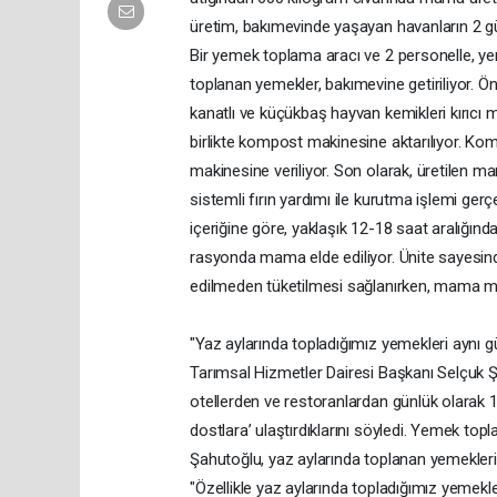
üretim, bakımevinde yaşayan havanların 2 gün
Bir yemek toplama aracı ve 2 personelle, ye
toplanan yemekler, bakımevine getiriliyor. Ö
kanatlı ve küçükbaş hayvan kemikleri kırıcı m
birlikte kompost makinesine aktarılıyor. Ko
makinesine veriliyor. Son olarak, üretilen m
sistemli fırın yardımı ile kurutma işlemi ger
içeriğine göre, yaklaşık 12-18 saat aralığınd
rasyonda mama elde ediliyor. Ünite sayesind
edilmeden tüketilmesi sağlanırken, mama mali
"Yaz aylarında topladığımız yemekleri aynı g
Tarımsal Hizmetler Dairesi Başkanı Selçuk Ş
otellerden ve restoranlardan günlük olarak 1
dostlara’ ulaştırdıklarını söyledi. Yemek topl
Şahutoğlu, yaz aylarında toplanan yemeklerin 
"Özellikle yaz aylarında topladığımız yemekle