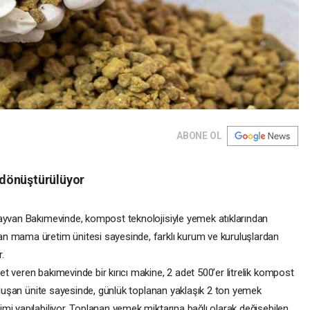
ABONE OL
 dönüştürülüyor
Hayvan Bakımevinde, kompost teknolojisiyle yemek atıklarından
n mama üretim ünitesi sayesinde, farklı kurum ve kuruluşlardan
.
 veren bakımevinde bir kırıcı makine, 2 adet 500’er litrelik kompost
 oluşan ünite sayesinde, günlük toplanan yaklaşık 2 ton yemek
mi yapılabiliyor. Toplanan yemek miktarına bağlı olarak değişebilen