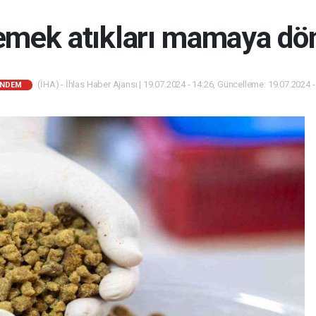
emek atıkları mamaya dö
(İHA) - İhlas Haber Ajansı | 19.07.2024 - 14:26, Güncelleme: 19.07.2024 -
NDEM