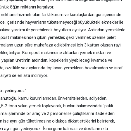
lük öğün miktarını karşılıyor.
mekhane hizmeti olan farklı kurum ve kuruluşlardan gün içerisinde
nce, içerisinde hayvanların tüketemeyeceği büyüklükteki ekmekler ile
akine yardımı ile yenebilecek boyutlara ayrılıyor. Ardından yemeklerle
mpost makinesinden çıkan yemekler, şekil verilmek üzerine pelet
amaların uzun süre muhafaza edilebilmesi için 3 kattan oluşan raylı
çekleştiriliyor. Kompost makinesine aktarılan yemek miktarı ve
a yapılan üretimin ardından, köpeklerin yiyebileceği kıvamda ve
e, özellikle yaz aylarında toplanan yemeklerin bozulmadan ve israf
yeti de en aza indiriliyor.
ün yediriyoruz"
ahutoğlu, kamu kurumlarından, üniversitelerden, adliyeden,
,5-2 tona yakın yemek toplayarak, bunları bakımevindeki ’patili
ama işleminde bir araç ve 2 personel ile çalıştıklarını ifade eden
ise aynı gün tüketilmesine oldukça dikkat ettiklerini belirterek,
ri aynı gün yediriyoruz. İkinci güne kalması ve dostlarımızla