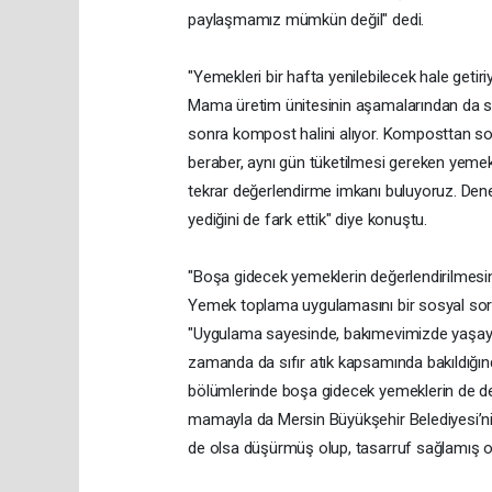
paylaşmamız mümkün değil" dedi.
"Yemekleri bir hafta yenilebilecek hale getiri
Mama üretim ünitesinin aşamalarından da söz
sonra kompost halini alıyor. Komposttan so
beraber, aynı gün tüketilmesi gereken yemekl
tekrar değerlendirme imkanı buluyoruz. De
yediğini de fark ettik" diye konuştu.
"Boşa gidecek yemeklerin değerlendirilmesin
Yemek toplama uygulamasını bir sosyal sorum
"Uygulama sayesinde, bakımevimizde yaşayan
zamanda da sıfır atık kapsamında bakıldığın
bölümlerinde boşa gidecek yemeklerin de de
mamayla da Mersin Büyükşehir Belediyesi’n
de olsa düşürmüş olup, tasarruf sağlamış olu