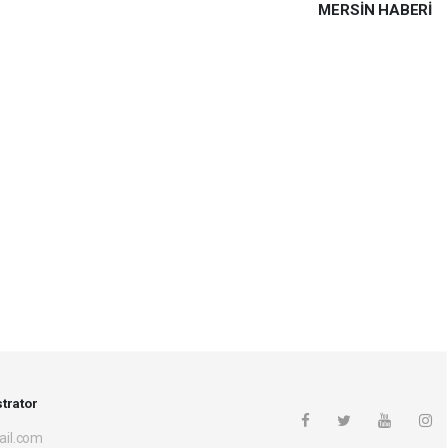
MERSIN HABERİ
trator
il.com