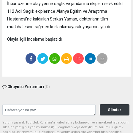
İhbar üzerine olay yerine sağlık ve jandarma ekipleri sevk edildi.
112 Acil Sağlık ekiplerince Alanya Eğitim ve Araştırma
Hastanesi’ne kaldırılan Serkan Yaman, doktorların tüm
müdahalesine rağmen kurtarılamayarak yaşamını yitirdi.
Olayla ilgili inceleme başlatıldı.
Okuyucu Yorumları
(0)
Gönder
Yorum yazarak Topluluk Kuralları’nı kabul etmiş bulunuyor ve alanyakenthaber.com
sitesine yaptığınız yorumunuzla ilgili doğrudan veya dolaylı tüm sorumluluğu tek
başınıza üstleniyorsunuz. Yazılan tüm yorumlardan site yönetimi hiçbir şekilde