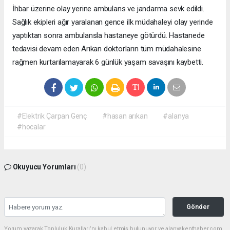
İhbar üzerine olay yerine ambulans ve jandarma sevk edildi.
Sağlık ekipleri ağır yaralanan gence ilk müdahaleyi olay yerinde
yaptıktan sonra ambulansla hastaneye götürdü. Hastanede
tedavisi devam eden Arıkan doktorların tüm müdahalesine
rağmen kurtarılamayarak 6 günlük yaşam savaşını kaybetti.
#Elektrik Çarpan Genç
#hasan arıkan
#alanya
#hocalar
Okuyucu Yorumları
(0)
Gönder
Yorum yazarak Topluluk Kuralları’nı kabul etmiş bulunuyor ve alanyakenthaber.com