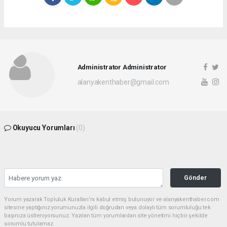
Administrator Administrator
alanyakenthaber@gmail.com
Okuyucu Yorumları
(0)
Gönder
Yorum yazarak Topluluk Kuralları’nı kabul etmiş bulunuyor ve alanyakenthaber.com
sitesine yaptığınız yorumunuzla ilgili doğrudan veya dolaylı tüm sorumluluğu tek
başınıza üstleniyorsunuz. Yazılan tüm yorumlardan site yönetimi hiçbir şekilde
sorumlu tutulamaz.