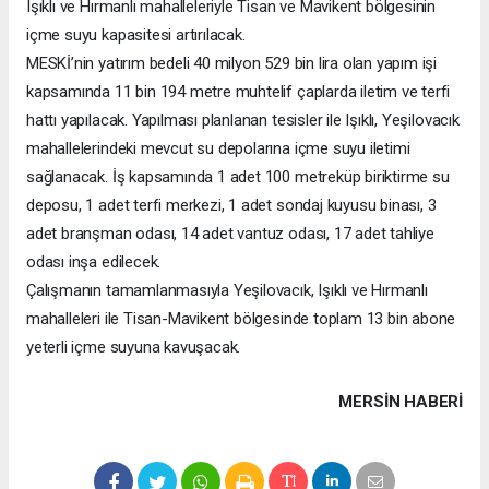
Işıklı ve Hırmanlı mahalleleriyle Tisan ve Mavikent bölgesinin
içme suyu kapasitesi artırılacak.
MESKİ’nin yatırım bedeli 40 milyon 529 bin lira olan yapım işi
kapsamında 11 bin 194 metre muhtelif çaplarda iletim ve terfi
hattı yapılacak. Yapılması planlanan tesisler ile Işıklı, Yeşilovacık
mahallelerindeki mevcut su depolarına içme suyu iletimi
sağlanacak. İş kapsamında 1 adet 100 metreküp biriktirme su
deposu, 1 adet terfi merkezi, 1 adet sondaj kuyusu binası, 3
adet branşman odası, 14 adet vantuz odası, 17 adet tahliye
odası inşa edilecek.
Çalışmanın tamamlanmasıyla Yeşilovacık, Işıklı ve Hırmanlı
mahalleleri ile Tisan-Mavikent bölgesinde toplam 13 bin abone
yeterli içme suyuna kavuşacak.
MERSIN HABERİ