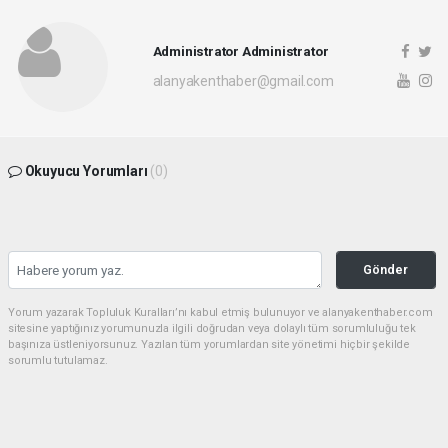
Administrator Administrator
alanyakenthaber@gmail.com
Okuyucu Yorumları
(0)
Gönder
Yorum yazarak Topluluk Kuralları’nı kabul etmiş bulunuyor ve alanyakenthaber.com
sitesine yaptığınız yorumunuzla ilgili doğrudan veya dolaylı tüm sorumluluğu tek
başınıza üstleniyorsunuz. Yazılan tüm yorumlardan site yönetimi hiçbir şekilde
sorumlu tutulamaz.