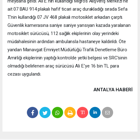
meydana geldi. Ali E.’nin kullandığı Migros Alışveriş Merkezi’ne
ait 07 BAU 914 plakalı hafif ticari araç durakladığı sırada Sefa
T.’nin kullandığı 07 JV 468 plakalı motosiklet arkadan çarptı.
Güvenlik kamerasına saniye saniye yansıyan kazada yaralanan
motosiklet sürücüsü, 112 sağlık ekiplerinin olay yerindeki
müdahalesinin ardından ambulansla hastaneye kaldırıldı. Öte
yandan Manavgat Emniyet Müdürlüğü Trafik Denetleme Büro
Amirliği ekiplerinin yaptığı kontrolde yetki belgesi ve SRC’sinin
olmadığı belirlenen araç sürücüsü Ali E.’ye 16 bin TL para
cezası uygulandı.
ANTALYA HABERİ