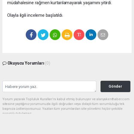
müdahalesine rağmen kurtarılamayarak yaşamını yitirdi.
Olayla ilgili inceleme başlatıldı.
Okuyucu Yorumları
(0)
Gönder
Yorum yazarak Topluluk Kuralları’nı kabul etmiş bulunuyor ve alanyakenthaber.com
sitesine yaptığınız yorumunuzla ilgili doğrudan veya dolaylı tüm sorumluluğu tek
başınıza üstleniyorsunuz. Yazılan tüm yorumlardan site yönetimi hiçbir şekilde
sorumlu tutulamaz.