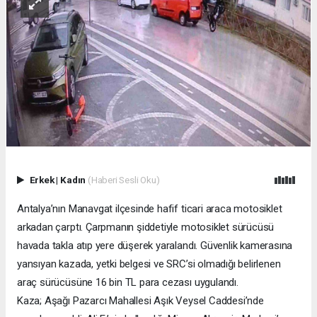
Erkek
|
Kadın
(Haberi Sesli Oku)
Antalya’nın Manavgat ilçesinde hafif ticari araca motosiklet
arkadan çarptı. Çarpmanın şiddetiyle motosiklet sürücüsü
havada takla atıp yere düşerek yaralandı. Güvenlik kamerasına
yansıyan kazada, yetki belgesi ve SRC’si olmadığı belirlenen
araç sürücüsüne 16 bin TL para cezası uygulandı.
Kaza; Aşağı Pazarcı Mahallesi Aşık Veysel Caddesi’nde