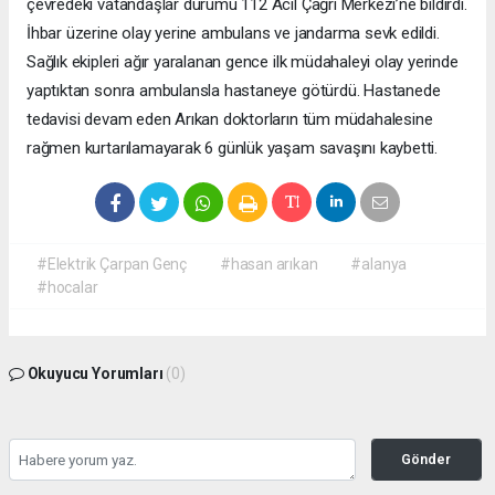
çevredeki vatandaşlar durumu 112 Acil Çağrı Merkezi’ne bildirdi.
İhbar üzerine olay yerine ambulans ve jandarma sevk edildi.
Sağlık ekipleri ağır yaralanan gence ilk müdahaleyi olay yerinde
yaptıktan sonra ambulansla hastaneye götürdü. Hastanede
tedavisi devam eden Arıkan doktorların tüm müdahalesine
rağmen kurtarılamayarak 6 günlük yaşam savaşını kaybetti.
#Elektrik Çarpan Genç
#hasan arıkan
#alanya
#hocalar
Okuyucu Yorumları
(0)
Gönder